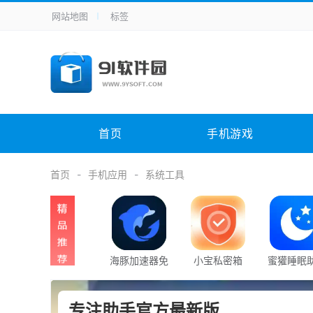
网站地图
标签
全站导航
手机应用
主题美化
其它应用
商
手机游戏
H5游戏
体育竞技
其
电脑软件
其它类别
图形软件
安
首页
手机游戏
应用教程
手游攻略
未分类
综
首页
手机应用
系统工具
海豚加速器免
小宝私密箱
蜜獾睡眠
费
专注助手官方最新版