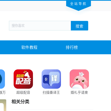
全站导航
新闻阅读
旅游出行
生活实用
社交聊天
搜索
回合网游
战棋游戏
枪战射击
模拟经营
教育教学
游戏娱乐
系统软件
素材下载
软件教程
排行榜
器万
超级配音
扫描番译王
婚礼乎请柬
bololo
器
相关分类