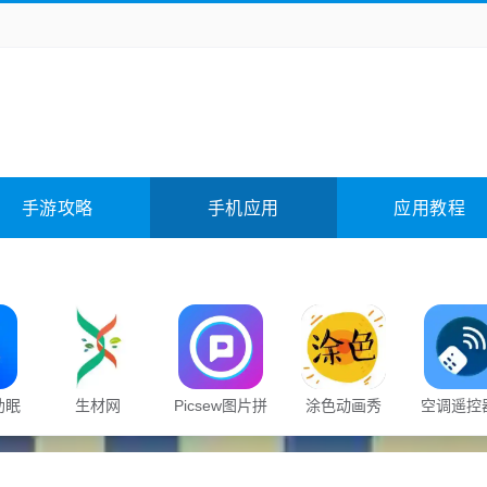
务办公
媒体影音
学习教育
拍照美颜
它游戏
冒险解谜
动作游戏
卡牌游戏
全相关
应用软件
影音软件
插件下载
手游攻略
手机应用
应用教程
合其它
软件教程
助眠
生材网
Picsew图片拼
涂色动画秀
空调遥控
接
能控