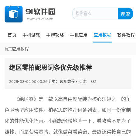
搜索
首页
手机游戏
手游攻略
手机应用
应用教程
软件教程
应用教程
首页
绝区零柏妮思词条优先级推荐
2026-08-02 00:00:26
分类： 应用教程
•
阅读： 881
《绝区零》是一款以高自由度配装为核心乐趣之一的角
色驱动型应用软件。柏妮思的推荐词条列表，如同一份定制
化的性能优化指南。小编想轻松地聊一下，看攻略不是为了
照抄，而是获得灵感，就像做菜看菜谱，最终还得按自己的