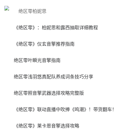
《绝区零》：柏妮思和露西抽取详细教程
《绝区零》仪玄音擎推荐指南
绝区零叶瞬光音擎指南
绝区零浅羽悠真配队养成词条技巧分享
绝区零照音擎武器选择攻略完整版
《绝区零》联动直播中吹捧《鸣潮》！带货翻车！
《绝区零》莱卡恩音擎选择攻略