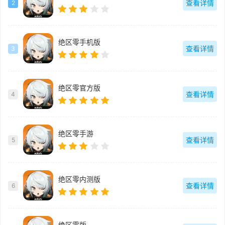
查看详情
2
绝区零手机版
查看详情
3
绝区零官方版
查看详情
4
绝区零手游
查看详情
5
绝区零内测版
查看详情
6
绝区零版