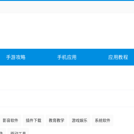
务办公
媒体影音
学习教育
拍照美颜
它游戏
冒险解谜
动作游戏
卡牌游戏
全相关
应用软件
影音软件
插件下载
手游攻略
手机应用
应用教程
合其它
软件教程
影音软件
插件下载
教育教学
游戏娱乐
系统软件
件
驱动工具