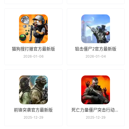
猫狗搜打撤官方最新版
狙击僵尸2官方最新版
2026-01-06
2026-01-04
前锋突袭官方最新版
死亡力量僵尸突击行动官方最新版
2025-12-29
2025-12-29