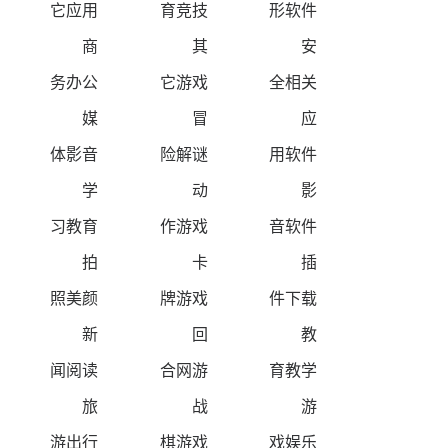
它应用
育竞技
形软件
商
其
安
务办公
它游戏
全相关
媒
冒
应
体影音
险解谜
用软件
学
动
影
习教育
作游戏
音软件
拍
卡
插
照美颜
牌游戏
件下载
新
回
教
闻阅读
合网游
育教学
旅
战
游
游出行
棋游戏
戏娱乐