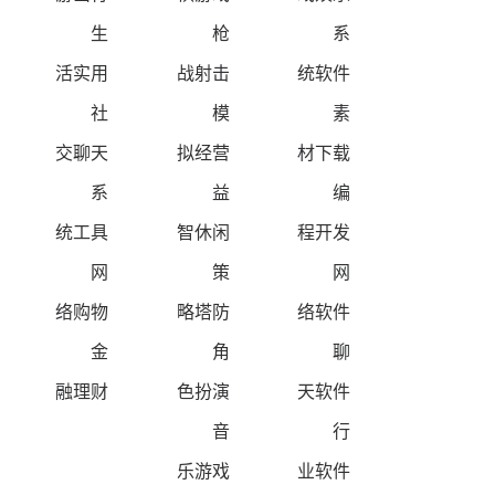
生
枪
系
活实用
战射击
统软件
社
模
素
交聊天
拟经营
材下载
系
益
编
统工具
智休闲
程开发
网
策
网
络购物
略塔防
络软件
金
角
聊
融理财
色扮演
天软件
音
行
乐游戏
业软件