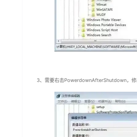
3、需要右击PowerdownAfterShutdo