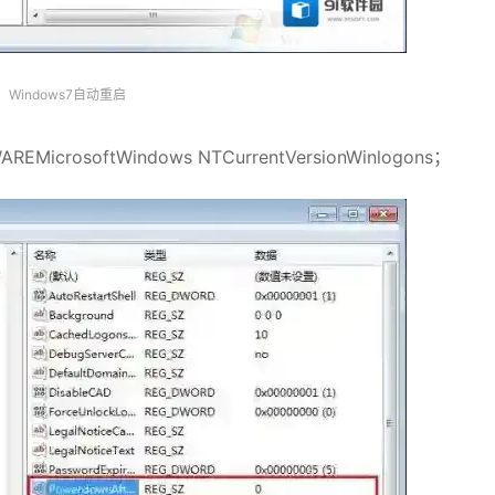
Windows7自动重启
icrosoftWindows NTCurrentVersionWinlogons；