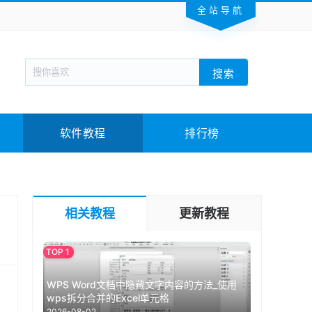
全站导航
新闻阅读
旅游出行
生活实用
社交聊天
搜索
回合网游
战棋游戏
枪战射击
模拟经营
教育教学
游戏娱乐
系统软件
素材下载
软件教程
排行榜
相关教程
更新教程
WPS Word文档中隐藏文字内容的方法_使用
wps拆分合并的Excel单元格
2026-08-02