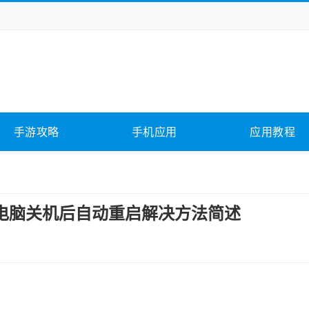
务办公
媒体影音
学习教育
拍照美颜
它游戏
冒险解谜
动作游戏
卡牌游戏
全相关
应用软件
影音软件
插件下载
手游攻略
手机应用
应用教程
合其它
软件教程
？电脑关机后自动重启解决方法简述