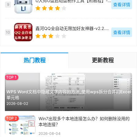
U大师U盘启动盘制作工具【附教程】-v【】
查看详情
9
鑫河QQ全自动无限加好友神器-v2.2.3.6
查看详情
10
热门教程
更新教程
WPS Word文档中隐藏文字内容的方法_使用wps拆分合并的Excel
单元格
2026-08-02
Win7出现多个本地连接怎么办？如何删除没用的
本地连接？
2026-08-04