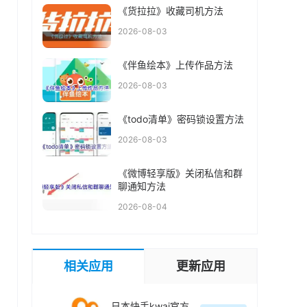
《货拉拉》收藏司机方法
2026-08-03
《伴鱼绘本》上传作品方法
2026-08-03
《todo清单》密码锁设置方法
2026-08-03
《微博轻享版》关闭私信和群
聊通知方法
2026-08-04
相关应用
更新应用
日本快手kwai官方最新版