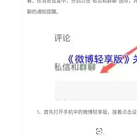
着，在消息设置中，分别点击“私信和群聊”选项，
聊的通知提醒。
1、首先打开手机中的微博轻享版，接着点击设