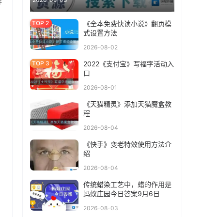
群
《全本免费快读小说》翻页模
式设置方法
2026-08-02
2022《支付宝》写福字活动入
口
2026-08-01
《天猫精灵》添加天猫魔盒教
程
2026-08-04
《快手》变老特效使用方法介
绍
2026-08-04
传统蜡染工艺中，蜡的作用是
蚂蚁庄园今日答案9月6日
2026-08-03