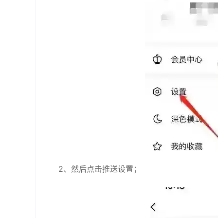
2、然后点击推送设置；