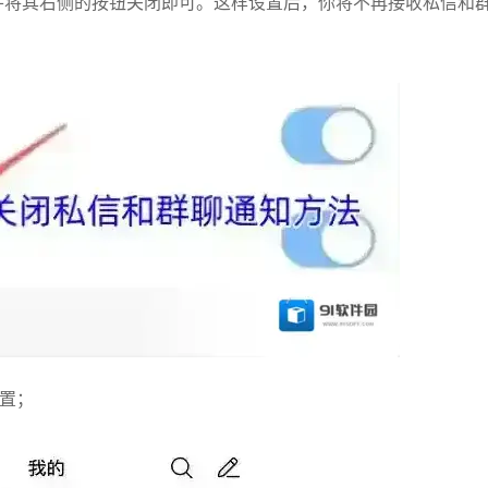
并将其右侧的按钮关闭即可。这样设置后，你将不再接收私信和
置；