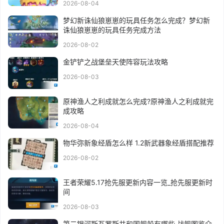
2026-08-04
梦幻新诛仙狼崽崽的玩具任务怎么完成？梦幻新
诛仙狼崽崽的玩具任务完成方法
2026-08-02
金铲铲之战堡垒天使阵容玩法攻略
2026-08-03
原神渔人之利成就怎么完成?原神渔人之利成就完
成攻略
2026-08-04
物华弥新象经盾怎么样 1.2新武器象经盾搭配推荐
2026-08-02
王者荣耀5.17抢先服更新内容一览_抢先服更新时
间
2026-08-03
第二银河斯瓦罗斯共和国舰船有哪些 战舰图鉴介