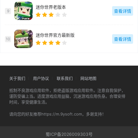
迷你世界老版本
查看详情
9
迷你世界官方最新版
查看详情
10
关于我们
用户协议
联系我们
网站地图
抵制不良游戏应用软件，拒绝盗版游戏应用软件。注意自我保护，
谨防受骗上当。适度游戏应用益脑，沉迷游戏应用伤身。合理安排
时间，享受健康生活。
请向您的好友推荐https://m.9ysoft.com，多谢支持！
蜀ICP备2026009303号