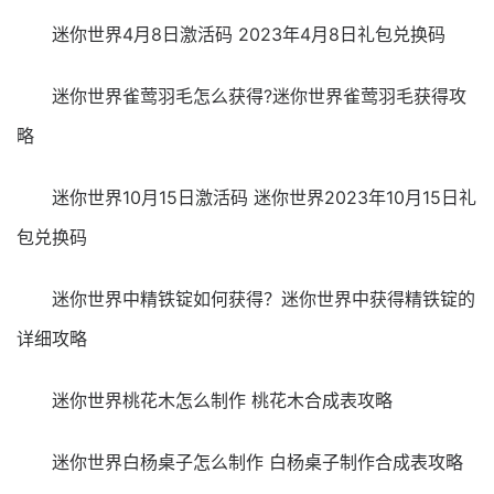
迷你世界4月8日激活码 2023年4月8日礼包兑换码
迷你世界雀莺羽毛怎么获得?迷你世界雀莺羽毛获得攻
略
迷你世界10月15日激活码 迷你世界2023年10月15日礼
包兑换码
迷你世界中精铁锭如何获得？迷你世界中获得精铁锭的
详细攻略
迷你世界桃花木怎么制作 桃花木合成表攻略
迷你世界白杨桌子怎么制作 白杨桌子制作合成表攻略