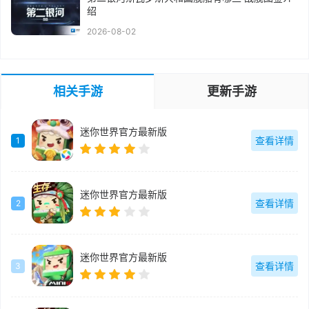
绍
2026-08-02
相关手游
更新手游
迷你世界官方最新版
查看详情
1
迷你世界官方最新版
查看详情
2
迷你世界官方最新版
查看详情
3