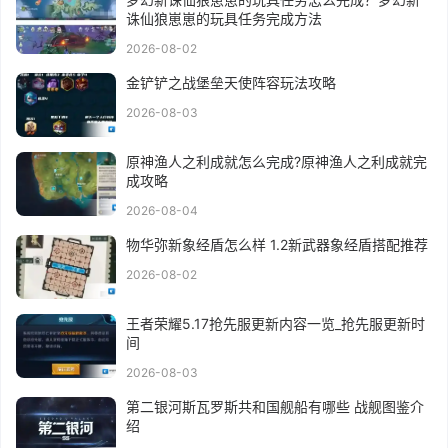
诛仙狼崽崽的玩具任务完成方法
2026-08-02
金铲铲之战堡垒天使阵容玩法攻略
2026-08-03
原神渔人之利成就怎么完成?原神渔人之利成就完
成攻略
2026-08-04
物华弥新象经盾怎么样 1.2新武器象经盾搭配推荐
2026-08-02
王者荣耀5.17抢先服更新内容一览_抢先服更新时
间
2026-08-03
第二银河斯瓦罗斯共和国舰船有哪些 战舰图鉴介
绍