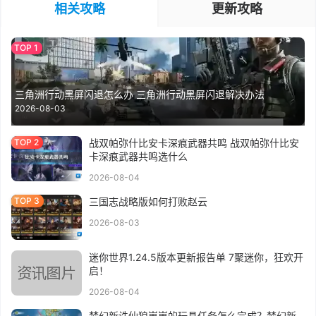
相关攻略
更新攻略
三角洲行动黑屏闪退怎么办 三角洲行动黑屏闪退解决办法
2026-08-03
战双帕弥什比安卡深痕武器共鸣 战双帕弥什比安
卡深痕武器共鸣选什么
2026-08-04
三国志战略版如何打败赵云
2026-08-03
迷你世界1.24.5版本更新报告单 7聚迷你，狂欢开
启！
2026-08-04
梦幻新诛仙狼崽崽的玩具任务怎么完成？梦幻新