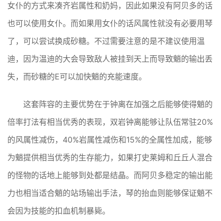
女仆的方式来凑齐岩属性和奶妈，因此如果没有阿贝多的话
也可以使用女仆。而如果用女仆的话风属性就没有必要用琴
了，可以尝试换成砂糖。不过需要注意的是不建议使用温
迪，因为温迪的大会导致敌人被挂到天上而导致魈的输出丢
失，而砂糖的E可以加快魈的充能速度。
这套阵容的主要优势在于钟离在加强之后能够使得魈的
倍率打法有相当优秀的表现，双岩钟离能够让队伍常驻20%
的风属性减伤，40%岩属性减伤和15%的全属性加成，能够
为魈提供相当优秀的生存能力，如果打史莱姆和丘丘人混合
的怪物的话地上能够到处都是结晶。而阿贝多稳定的输出能
力也相当适合魈的站场输出手法，琴的抬血则能够保证魈不
会因为技能的扣血机制暴毙。