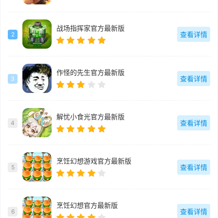
战场指挥家官方最新版
查看详情
2
作怪的先生官方最新版
查看详情
3
解忧小食光官方最新版
查看详情
4
烹饪幻想游戏官方最新版
查看详情
5
烹饪幻想官方最新版
查看详情
6