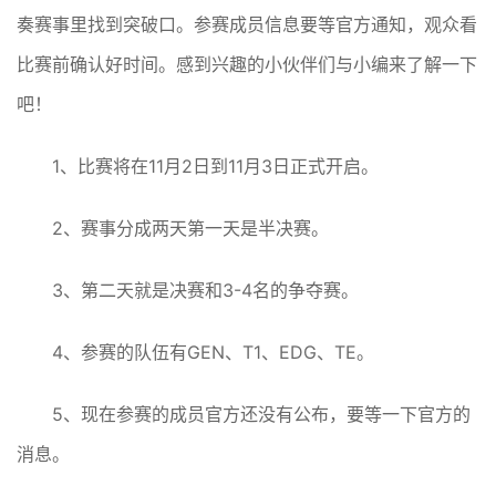
奏赛事里找到突破口。参赛成员信息要等官方通知，观众看
比赛前确认好时间。感到兴趣的小伙伴们与小编来了解一下
吧！
1、比赛将在11月2日到11月3日正式开启。
2、赛事分成两天第一天是半决赛。
3、第二天就是决赛和3-4名的争夺赛。
4、参赛的队伍有GEN、T1、EDG、TE。
5、现在参赛的成员官方还没有公布，要等一下官方的
消息。