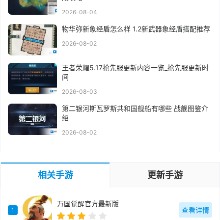
2026-08-04
物华弥新象经盾怎么样 1.2新武器象经盾搭配推荐
2026-08-02
王者荣耀5.17抢先服更新内容一览_抢先服更新时
间
2026-08-03
第二银河斯瓦罗斯共和国舰船有哪些 战舰图鉴介
绍
2026-08-02
相关手游
更新手游
万国觉醒官方最新版
查看详情
1