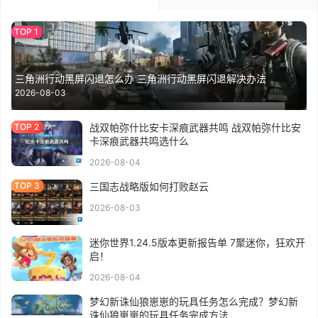
三角洲行动黑屏闪退怎么办 三角洲行动黑屏闪退解决办法
2026-08-03
战双帕弥什比安卡深痕武器共鸣 战双帕弥什比安
卡深痕武器共鸣选什么
2026-08-04
三国志战略版如何打败赵云
2026-08-03
迷你世界1.24.5版本更新报告单 7聚迷你，狂欢开
启！
2026-08-04
梦幻新诛仙狼崽崽的玩具任务怎么完成？梦幻新
诛仙狼崽崽的玩具任务完成方法