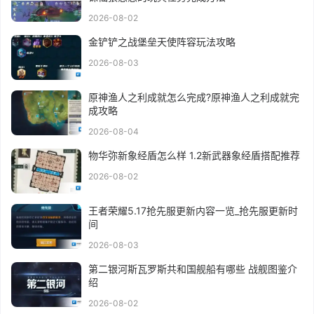
2026-08-02
金铲铲之战堡垒天使阵容玩法攻略
2026-08-03
原神渔人之利成就怎么完成?原神渔人之利成就完
成攻略
2026-08-04
物华弥新象经盾怎么样 1.2新武器象经盾搭配推荐
2026-08-02
王者荣耀5.17抢先服更新内容一览_抢先服更新时
间
2026-08-03
第二银河斯瓦罗斯共和国舰船有哪些 战舰图鉴介
绍
2026-08-02