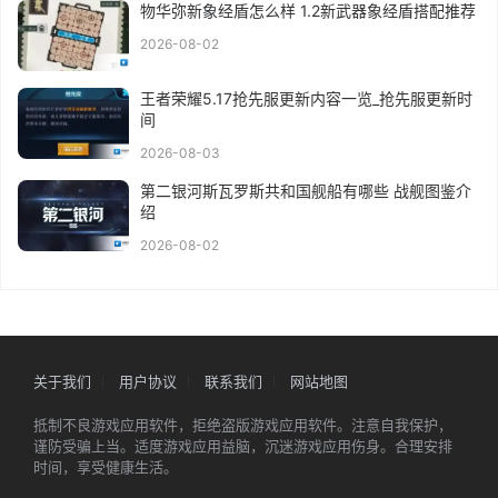
物华弥新象经盾怎么样 1.2新武器象经盾搭配推荐
2026-08-02
王者荣耀5.17抢先服更新内容一览_抢先服更新时
间
2026-08-03
第二银河斯瓦罗斯共和国舰船有哪些 战舰图鉴介
绍
2026-08-02
关于我们
用户协议
联系我们
网站地图
抵制不良游戏应用软件，拒绝盗版游戏应用软件。注意自我保护，
谨防受骗上当。适度游戏应用益脑，沉迷游戏应用伤身。合理安排
时间，享受健康生活。