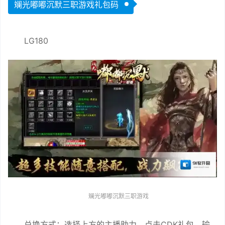
斓光嘟嘟沉默三职游戏礼包码
LG180
斓光嘟嘟沉默三职游戏
兑换方式：选择上方的主播助力，点击CDK礼包，输