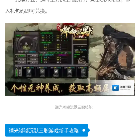
入礼包码即可兑换。
斓光嘟嘟沉默三职技能
斓光嘟嘟沉默三职游戏新手攻略