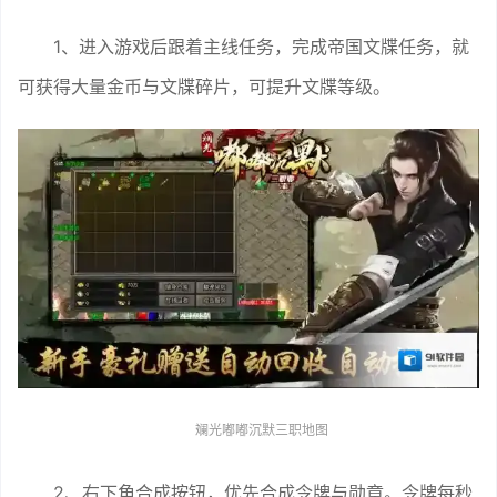
1、进入游戏后跟着主线任务，完成帝国文牒任务，就
可获得大量金币与文牒碎片，可提升文牒等级。
斓光嘟嘟沉默三职地图
2、右下角合成按钮，优先合成令牌与勋章。令牌每秒