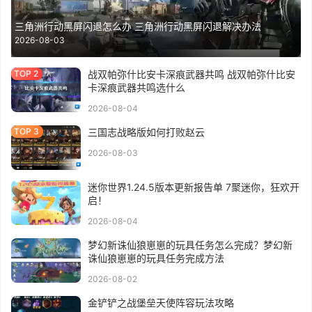
三角洲行动黑屏闪退怎么办 三角洲行动黑屏闪退解决办法
2026-08-03
战双帕弥什比安卡深痕武器共鸣 战双帕弥什比安
卡深痕武器共鸣选什么
2026-08-04
三国志战略版如何打败赵云
2026-08-03
迷你世界1.24.5版本更新报告单 7聚迷你，狂欢开
启！
2026-08-04
梦幻新诛仙狼崽崽的玩具任务怎么完成？梦幻新
诛仙狼崽崽的玩具任务完成方法
2026-08-02
金铲铲之战堡垒天使阵容玩法攻略