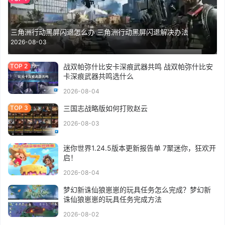
三角洲行动黑屏闪退怎么办 三角洲行动黑屏闪退解决办法
2026-08-03
战双帕弥什比安卡深痕武器共鸣 战双帕弥什比安
卡深痕武器共鸣选什么
2026-08-04
三国志战略版如何打败赵云
2026-08-03
迷你世界1.24.5版本更新报告单 7聚迷你，狂欢开
启！
2026-08-04
梦幻新诛仙狼崽崽的玩具任务怎么完成？梦幻新
诛仙狼崽崽的玩具任务完成方法
2026-08-02