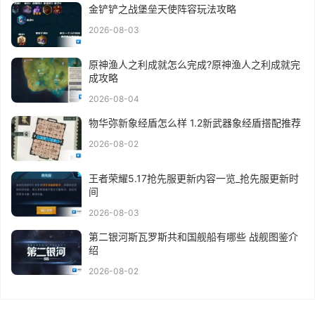
金铲铲之战堡垒天使阵容玩法攻略
2026-08-03
原神渔人之利成就怎么完成?原神渔人之利成就完
成攻略
2026-08-04
物华弥新象经盾怎么样 1.2新武器象经盾搭配推荐
2026-08-02
王者荣耀5.17抢先服更新内容一览_抢先服更新时
间
2026-08-03
第二银河斯瓦罗斯共和国舰船有哪些 战舰图鉴介
绍
2026-08-02