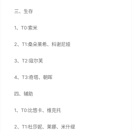
三、生存
1、T0:索米
2、T1:桑朵莱希、科谢尼娅
3、T2:寇尔芙
4、T3:奇塔、朝晖
四、辅助
1、T0:比悠卡、维克托
2、T1:杜莎妮、莱娜、米什缇