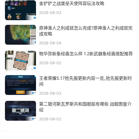
金铲铲之战堡垒天使阵容玩法攻略
2026-08-03
原神渔人之利成就怎么完成?原神渔人之利成就完
成攻略
2026-08-04
物华弥新象经盾怎么样 1.2新武器象经盾搭配推荐
2026-08-02
王者荣耀5.17抢先服更新内容一览_抢先服更新时
间
2026-08-03
第二银河斯瓦罗斯共和国舰船有哪些 战舰图鉴介
绍
2026-08-02