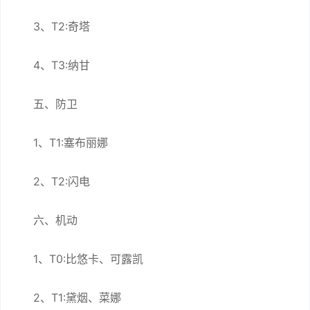
3、T2:奇塔
4、T3:纳甘
五、防卫
1、T1:塞布丽娜
2、T2:闪电
六、机动
1、T0:比悠卡、可露凯
2、T1:黛烟、菜娜