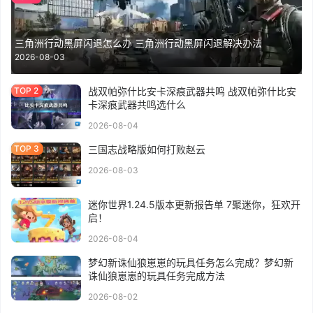
三角洲行动黑屏闪退怎么办 三角洲行动黑屏闪退解决办法
2026-08-03
战双帕弥什比安卡深痕武器共鸣 战双帕弥什比安
卡深痕武器共鸣选什么
2026-08-04
三国志战略版如何打败赵云
2026-08-03
迷你世界1.24.5版本更新报告单 7聚迷你，狂欢开
启！
2026-08-04
梦幻新诛仙狼崽崽的玩具任务怎么完成？梦幻新
诛仙狼崽崽的玩具任务完成方法
2026-08-02