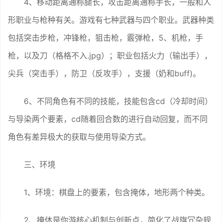
4、移动距离通称腿长，攻击距离通称手长，一般和人
形职业与枪种有关。游戏有七种武器与四个职业。武器种类
包括突击步枪，冲锋枪，狙击枪，霰弹枪，5、机枪，手
枪，以及刀（格格不入.jpg）；职业包括火力（输出手），
尖兵（突击手），防卫（反攻手），支援（奶和buff)。
6、不同角色有不同的技能，技能包含cd（冷却时间）
与导染两个要素，cd随着回合数的进行自动回复，而不同
角色有差异极大的获取与使用导染方式。
三、环境
1、环境：棋盘上的要素，包含掩体，地形两个种类。
2、掩体是你游核心机制与创新点，简化了战旗冗杂规