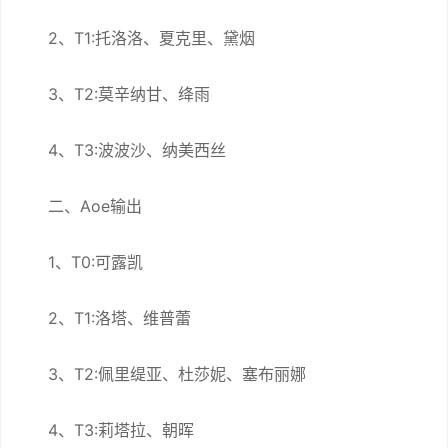
2、T1:托洛洛、夏克里、黛烟
3、T2:莫辛纳甘、绛雨
4、T3:波波沙、纳美西丝
二、Aoe输出
1、T0:可露凯
2、T1:洛塔、维普蕾
3、T2:佩里缇亚、杜莎妮、塞布丽娜
4、T3:莉塔拉、朝晖