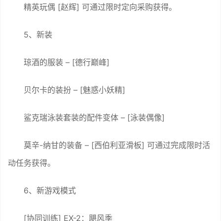
精英玩偶 [赵辉] 可通过限时定向采购获得。
5、新装
琼酒的服装 – [德行巅峰]
贝尔卡的装扮 – [魅惑小妖精]
鲨克瑞泳装套装的配件变体 – [泳装偶像]
莫辛-纳甘的装备 – [西伯利亚滑板] 可通过完成限时活
动任务获得。
6、新游戏模式
[协同训练] EX-2：飓风季