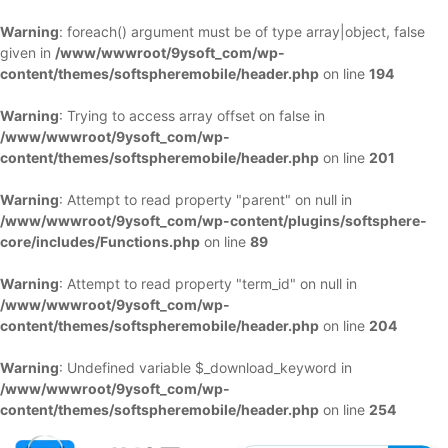
Warning
: foreach() argument must be of type array|object, false
given in
/www/wwwroot/9ysoft_com/wp-
content/themes/softspheremobile/header.php
on line
194
Warning
: Trying to access array offset on false in
/www/wwwroot/9ysoft_com/wp-
content/themes/softspheremobile/header.php
on line
201
Warning
: Attempt to read property "parent" on null in
/www/wwwroot/9ysoft_com/wp-content/plugins/softsphere-
core/includes/Functions.php
on line
89
Warning
: Attempt to read property "term_id" on null in
/www/wwwroot/9ysoft_com/wp-
content/themes/softspheremobile/header.php
on line
204
Warning
: Undefined variable $_download_keyword in
/www/wwwroot/9ysoft_com/wp-
content/themes/softspheremobile/header.php
on line
254