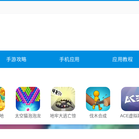
务办公
媒体影音
学习教育
拍照美颜
它游戏
冒险解谜
动作游戏
卡牌游戏
全相关
应用软件
影音软件
插件下载
手游攻略
手机应用
应用教程
合其它
软件教程
地
太空猫泡泡龙
地牢大逃亡惊
伐木合成
ACE虚拟
魂之路