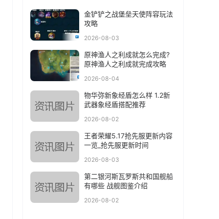
金铲铲之战堡垒天使阵容玩法
攻略
2026-08-03
原神渔人之利成就怎么完成?
原神渔人之利成就完成攻略
2026-08-04
物华弥新象经盾怎么样 1.2新
武器象经盾搭配推荐
2026-08-02
王者荣耀5.17抢先服更新内容
一览_抢先服更新时间
2026-08-03
第二银河斯瓦罗斯共和国舰船
有哪些 战舰图鉴介绍
2026-08-02