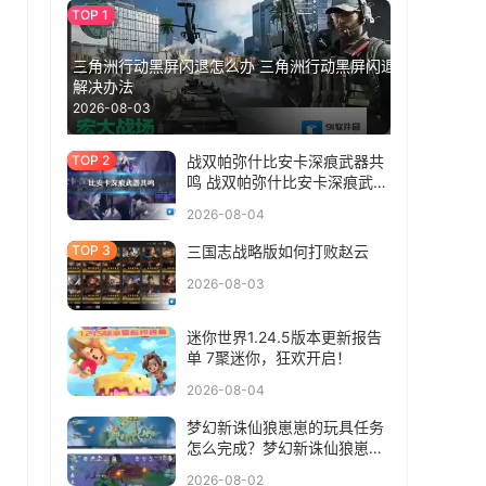
三角洲行动黑屏闪退怎么办 三角洲行动黑屏闪退
解决办法
2026-08-03
战双帕弥什比安卡深痕武器共
鸣 战双帕弥什比安卡深痕武器
共鸣选什么
2026-08-04
三国志战略版如何打败赵云
2026-08-03
迷你世界1.24.5版本更新报告
单 7聚迷你，狂欢开启！
2026-08-04
梦幻新诛仙狼崽崽的玩具任务
怎么完成？梦幻新诛仙狼崽崽
的玩具任务完成方法
2026-08-02