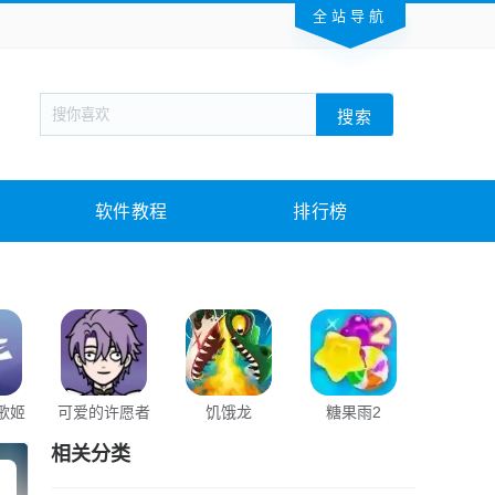
全站导航
新闻阅读
旅游出行
生活实用
社交聊天
搜索
回合网游
战棋游戏
枪战射击
模拟经营
教育教学
游戏娱乐
系统软件
素材下载
软件教程
排行榜
歌姬
可爱的许愿者
饥饿龙
糖果雨2
积木大
相关分类