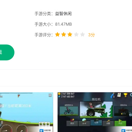
手游分类：
益智休闲
手游大小：81.47MB
手游评分：
3分
载