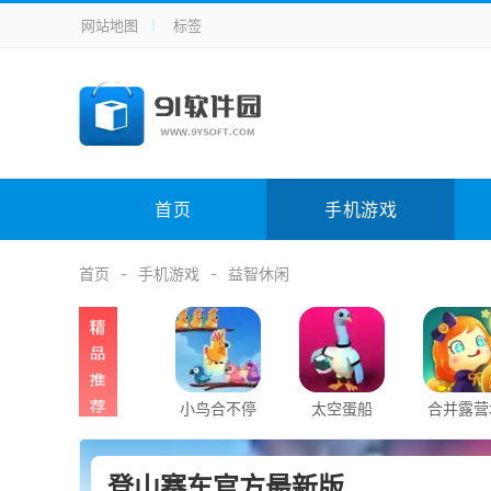
网站地图
标签
全站导航
手机应用
主题美化
其它应用
商
手机游戏
H5游戏
体育竞技
其
电脑软件
其它类别
图形软件
安
首页
手机游戏
应用教程
手游攻略
未分类
综
首页
手机游戏
益智休闲
小鸟合不停
太空蛋船
合并露营
登山赛车官方最新版