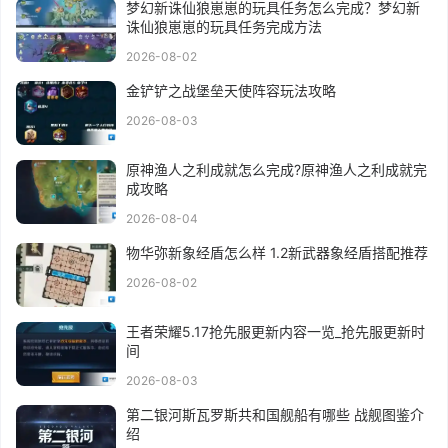
梦幻新诛仙狼崽崽的玩具任务怎么完成？梦幻新
诛仙狼崽崽的玩具任务完成方法
2026-08-02
金铲铲之战堡垒天使阵容玩法攻略
2026-08-03
原神渔人之利成就怎么完成?原神渔人之利成就完
成攻略
2026-08-04
物华弥新象经盾怎么样 1.2新武器象经盾搭配推荐
2026-08-02
王者荣耀5.17抢先服更新内容一览_抢先服更新时
间
2026-08-03
第二银河斯瓦罗斯共和国舰船有哪些 战舰图鉴介
绍