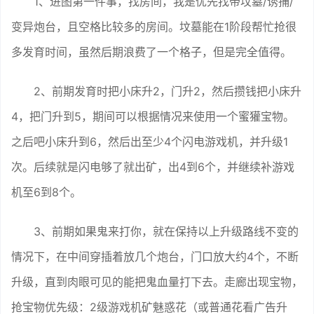
1、进图第一件事，找房间，我是优先找带坟墓/诱捕/
变异炮台，且空格比较多的房间。坟墓能在1阶段帮忙抢很
多发育时间，虽然后期浪费了一个格子，但是完全值得。
2、前期发育时把小床升2，门升2，然后攒钱把小床升
4，把门升到5，期间可以根据情况来使用一个蜜獾宝物。
之后吧小床升到6，然后出至少4个闪电游戏机，并升级1
次。后续就是闪电够了就出矿，出4到6个，并继续补游戏
机至6到8个。
3、前期如果鬼来打你，就在保持以上升级路线不变的
情况下，在中间穿插着放几个炮台，门口放大约4个，不断
升级，直到肉眼可见的能把鬼血量打下去。走廊出现宝物，
抢宝物优先级：2级游戏机矿魅惑花（或普通花看广告升