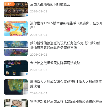
三国志战略版如何打败赵云
2026-08-03
迷你世界1.24.5版本更新报告单 7聚迷你，狂欢开
启！
2026-08-04
梦幻新诛仙狼崽崽的玩具任务怎么完成？梦幻新
诛仙狼崽崽的玩具任务完成方法
2026-08-02
金铲铲之战堡垒天使阵容玩法攻略
2026-08-03
原神渔人之利成就怎么完成?原神渔人之利成就完
成攻略
2026-08-04
物华弥新象经盾怎么样 1.2新武器象经盾搭配推荐