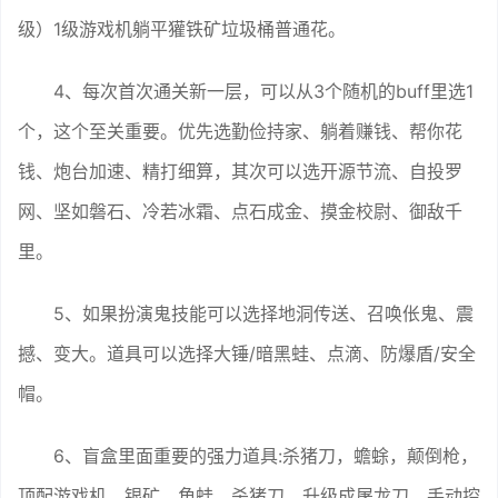
级）1级游戏机躺平獾铁矿垃圾桶普通花。
4、每次首次通关新一层，可以从3个随机的buff里选1
个，这个至关重要。优先选勤俭持家、躺着赚钱、帮你花
钱、炮台加速、精打细算，其次可以选开源节流、自投罗
网、坚如磐石、冷若冰霜、点石成金、摸金校尉、御敌千
里。
5、如果扮演鬼技能可以选择地洞传送、召唤伥鬼、震
撼、变大。道具可以选择大锤/暗黑蛙、点滴、防爆盾/安全
帽。
6、盲盒里面重要的强力道具:杀猪刀，蟾蜍，颠倒枪，
顶配游戏机，银矿，角蛙。杀猪刀，升级成屠龙刀，手动控