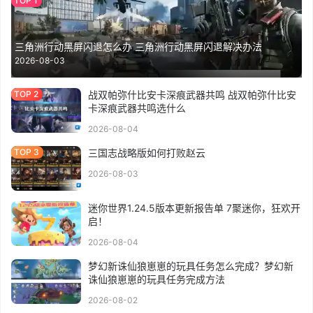
三角洲行动黑屏闪退怎么办 三角洲行动黑屏闪退解决办法
2026-08-03
战双帕弥什比安卡深痕武器共鸣 战双帕弥什比安
卡深痕武器共鸣选什么
2026-08-04
三国志战略版如何打败赵云
2026-08-03
迷你世界1.24.5版本更新报告单 7聚迷你，狂欢开
启！
2026-08-04
梦幻新诛仙狼崽崽的玩具任务怎么完成？梦幻新
诛仙狼崽崽的玩具任务完成方法
2026-08-02