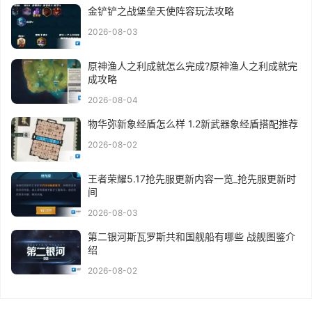
金铲铲之战堡垒天使阵容玩法攻略
2026-08-03
原神渔人之利成就怎么完成?原神渔人之利成就完
成攻略
2026-08-04
物华弥新象经盾怎么样 1.2新武器象经盾搭配推荐
2026-08-02
王者荣耀5.17抢先服更新内容一览_抢先服更新时
间
2026-08-03
第二银河斯瓦罗斯共和国舰船有哪些 战舰图鉴介
绍
2026-08-02