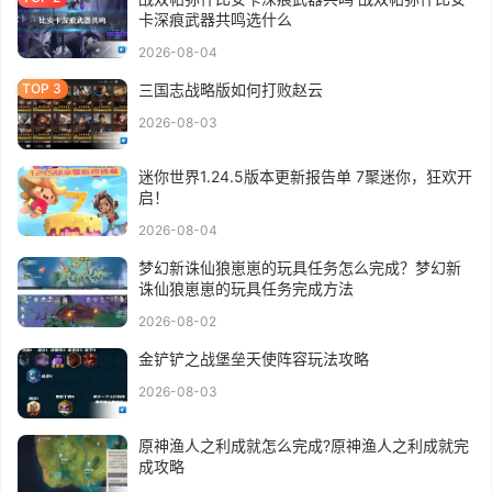
卡深痕武器共鸣选什么
2026-08-04
三国志战略版如何打败赵云
2026-08-03
迷你世界1.24.5版本更新报告单 7聚迷你，狂欢开
启！
2026-08-04
梦幻新诛仙狼崽崽的玩具任务怎么完成？梦幻新
诛仙狼崽崽的玩具任务完成方法
2026-08-02
金铲铲之战堡垒天使阵容玩法攻略
2026-08-03
原神渔人之利成就怎么完成?原神渔人之利成就完
成攻略