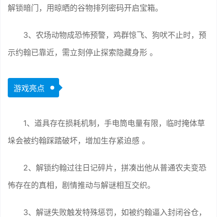
解锁暗门，用晾晒的谷物排列密码开启宝箱。
3、农场动物成恐怖预警，鸡群惊飞、狗吠不止时，预
示约翰已靠近，需立刻停止探索隐藏身形 。
游戏亮点
1、道具存在损耗机制，手电筒电量有限，临时掩体草
垛会被约翰踩踏破坏，增加生存紧迫感 。
2、解锁约翰过往日记碎片，拼凑出他从普通农夫变恐
怖存在的真相，剧情推动与解谜相互交织。
3、解谜失败触发特殊惩罚，如被约翰逼入封闭谷仓，