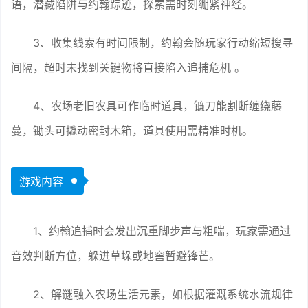
语，潜藏陷阱与约翰踪迹，探索需时刻绷紧神经。
3、收集线索有时间限制，约翰会随玩家行动缩短搜寻
间隔，超时未找到关键物将直接陷入追捕危机 。
4、农场老旧农具可作临时道具，镰刀能割断缠绕藤
蔓，锄头可撬动密封木箱，道具使用需精准时机。
游戏内容
1、约翰追捕时会发出沉重脚步声与粗喘，玩家需通过
音效判断方位，躲进草垛或地窖暂避锋芒。
2、解谜融入农场生活元素，如根据灌溉系统水流规律