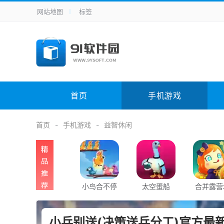
网站地图
标签
全站导航
手机应用
主题美化
其它应用
商
手机游戏
H5游戏
体育竞技
其
电脑软件
其它类别
图形软件
安
首页
手机游戏
应用教程
手游攻略
未分类
综
首页
手机游戏
益智休闲
小鸟合不停
太空蛋船
合并露营
小兵别送(决策送兵分工)官方最