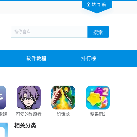
全站导航
新闻阅读
旅游出行
生活实用
社交聊天
搜索
回合网游
战棋游戏
枪战射击
模拟经营
教育教学
游戏娱乐
系统软件
素材下载
软件教程
排行榜
歌姬
可爱的许愿者
饥饿龙
糖果雨2
积木大
相关分类