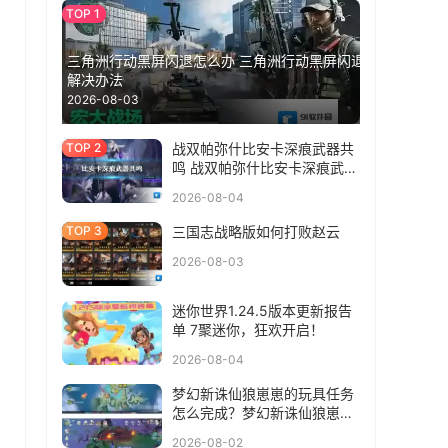
三角洲行动黑屏闪退怎么办 三角洲行动黑屏闪退
解决办法
2026-08-03
战双帕弥什比安卡深痕武器共
鸣 战双帕弥什比安卡深痕武器
共鸣选什么
2026-08-04
三国志战略版如何打败赵云
2026-08-03
迷你世界1.24.5版本更新报告
单 7聚迷你，狂欢开启！
2026-08-04
梦幻新诛仙狼崽崽的玩具任务
怎么完成？梦幻新诛仙狼崽崽
的玩具任务完成方法
2026-08-02