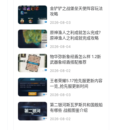
金铲铲之战堡垒天使阵容玩法
攻略
2026-08-03
原神渔人之利成就怎么完成?
原神渔人之利成就完成攻略
2026-08-04
物华弥新象经盾怎么样 1.2新
武器象经盾搭配推荐
2026-08-02
王者荣耀5.17抢先服更新内容
一览_抢先服更新时间
2026-08-03
第二银河斯瓦罗斯共和国舰船
有哪些 战舰图鉴介绍
2026-08-02