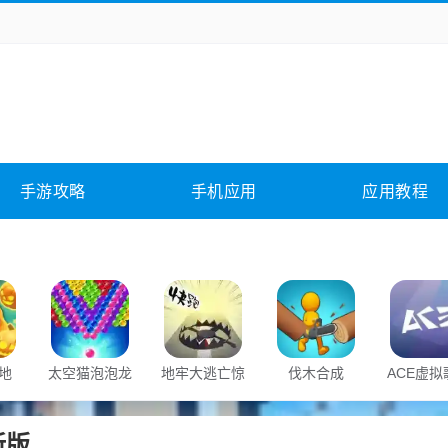
务办公
媒体影音
学习教育
拍照美颜
它游戏
冒险解谜
动作游戏
卡牌游戏
全相关
应用软件
影音软件
插件下载
手游攻略
手机应用
应用教程
合其它
软件教程
地
太空猫泡泡龙
地牢大逃亡惊
伐木合成
ACE虚拟
魂之路
新版