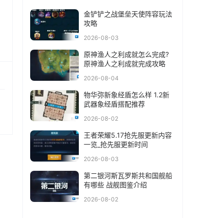
金铲铲之战堡垒天使阵容玩法
攻略
2026-08-03
原神渔人之利成就怎么完成?
原神渔人之利成就完成攻略
2026-08-04
物华弥新象经盾怎么样 1.2新
武器象经盾搭配推荐
2026-08-02
王者荣耀5.17抢先服更新内容
一览_抢先服更新时间
2026-08-03
第二银河斯瓦罗斯共和国舰船
有哪些 战舰图鉴介绍
2026-08-02