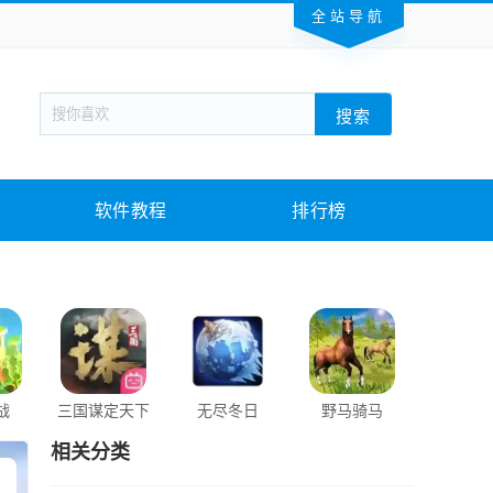
全站导航
新闻阅读
旅游出行
生活实用
社交聊天
搜索
回合网游
战棋游戏
枪战射击
模拟经营
教育教学
游戏娱乐
系统软件
素材下载
软件教程
排行榜
战
三国谋定天下
无尽冬日
野马骑马
永远的蔚
球
相关分类