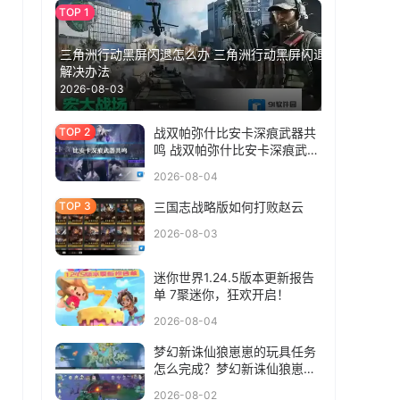
三角洲行动黑屏闪退怎么办 三角洲行动黑屏闪退
解决办法
2026-08-03
战双帕弥什比安卡深痕武器共
鸣 战双帕弥什比安卡深痕武器
共鸣选什么
2026-08-04
三国志战略版如何打败赵云
2026-08-03
迷你世界1.24.5版本更新报告
单 7聚迷你，狂欢开启！
2026-08-04
梦幻新诛仙狼崽崽的玩具任务
怎么完成？梦幻新诛仙狼崽崽
的玩具任务完成方法
2026-08-02