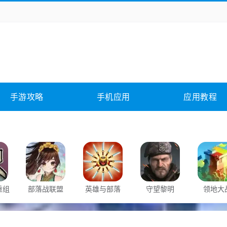
务办公
媒体影音
学习教育
拍照美颜
它游戏
冒险解谜
动作游戏
卡牌游戏
全相关
应用软件
影音软件
插件下载
手游攻略
手机应用
应用教程
合其它
软件教程
重组
部落战联盟
英雄与部落
守望黎明
领地大