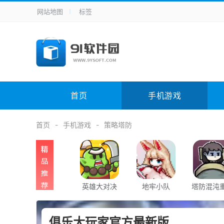
网站地图
标签
全站导航
手机应用
主题美化
其它应用
商
手机游戏
H5游戏
体育竞技
其
电脑软件
其它类别
图形软件
安
首页
手机游戏
应用教程
手游攻略
未分类
综
首页
手机游戏
策略塔防
英雄大对决
地牢小队
塔防混沌
俱乐大玩家官方最新版