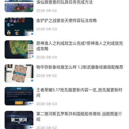
诛仙狼崽崽的玩具任务完成方法
2026-08-02
金铲铲之战堡垒天使阵容玩法攻略
2026-08-03
原神渔人之利成就怎么完成?原神渔人之利成就完
成攻略
2026-08-04
物华弥新象经盾怎么样 1.2新武器象经盾搭配推荐
2026-08-02
王者荣耀5.17抢先服更新内容一览_抢先服更新时
间
2026-08-03
第二银河斯瓦罗斯共和国舰船有哪些 战舰图鉴介
绍
2026-08-02