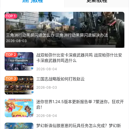
热门教程
更新教程
三角洲行动黑屏闪退怎么办 三角洲行动黑屏闪退解决办法
2026-08-03
战双帕弥什比安卡深痕武器共鸣 战双帕弥什比安
卡深痕武器共鸣选什么
2026-08-04
三国志战略版如何打败赵云
2026-08-03
迷你世界1.24.5版本更新报告单 7聚迷你，狂欢开
启！
2026-08-04
梦幻新诛仙狼崽崽的玩具任务怎么完成？梦幻新