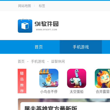
网站地图
标签
全站导航
手机应用
主题美化
其它应用
商
手机游戏
H5游戏
体育竞技
其
电脑软件
其它类别
图形软件
安
首页
手机游戏
应用教程
手游攻略
未分类
综
首页
手机游戏
益智休闲
小鸟合不停
太空蛋船
合并露营
屠夫英雄官方最新版