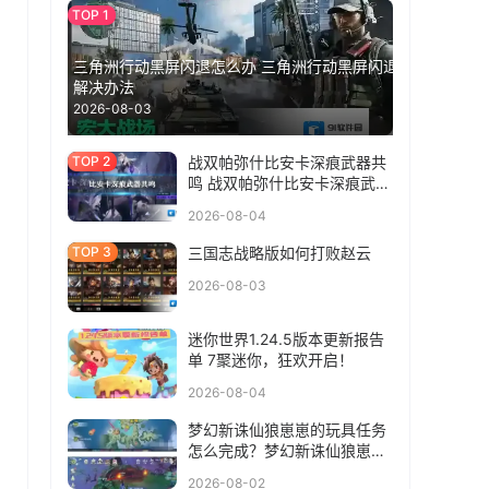
三角洲行动黑屏闪退怎么办 三角洲行动黑屏闪退
解决办法
2026-08-03
战双帕弥什比安卡深痕武器共
鸣 战双帕弥什比安卡深痕武器
共鸣选什么
2026-08-04
三国志战略版如何打败赵云
2026-08-03
迷你世界1.24.5版本更新报告
单 7聚迷你，狂欢开启！
2026-08-04
梦幻新诛仙狼崽崽的玩具任务
怎么完成？梦幻新诛仙狼崽崽
的玩具任务完成方法
2026-08-02