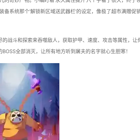
e味儿的奇妙产物。小编盯着’永久属性提升’六个字看了很久，终于
。装备系统那个’解锁新区域送武器栏’的设定，像极了超市满赠促
止尽的战斗和探索来吞噬敌人，获取护甲、速度、攻击等属性，让
BOSS全部消灭，让所有地方听到屠夫的名字就心生胆寒！