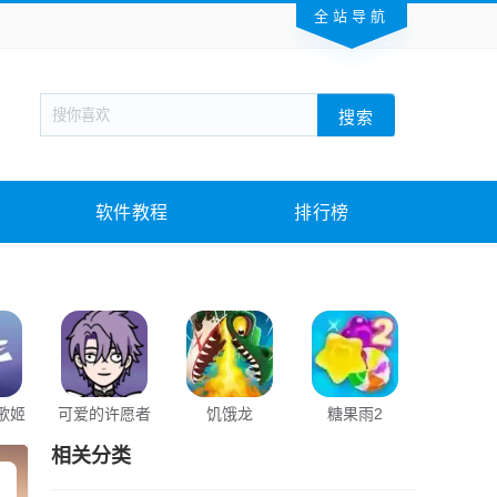
全站导航
新闻阅读
旅游出行
生活实用
社交聊天
搜索
回合网游
战棋游戏
枪战射击
模拟经营
教育教学
游戏娱乐
系统软件
素材下载
软件教程
排行榜
歌姬
可爱的许愿者
饥饿龙
糖果雨2
积木大
相关分类