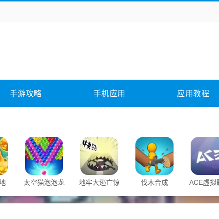
务办公
媒体影音
学习教育
拍照美颜
它游戏
冒险解谜
动作游戏
卡牌游戏
全相关
应用软件
影音软件
插件下载
手游攻略
手机应用
应用教程
合其它
软件教程
地
太空猫泡泡龙
地牢大逃亡惊
伐木合成
ACE虚拟
魂之路