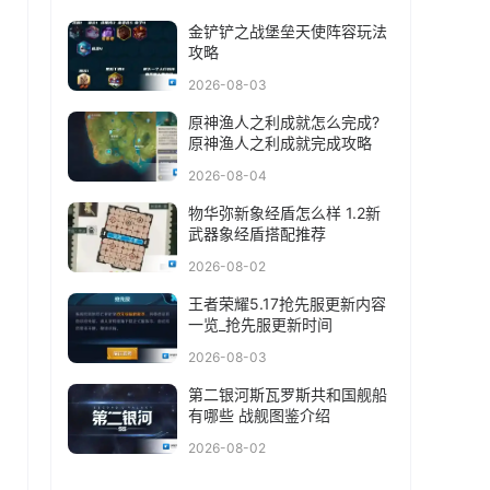
金铲铲之战堡垒天使阵容玩法
攻略
2026-08-03
原神渔人之利成就怎么完成?
原神渔人之利成就完成攻略
2026-08-04
物华弥新象经盾怎么样 1.2新
武器象经盾搭配推荐
2026-08-02
王者荣耀5.17抢先服更新内容
一览_抢先服更新时间
2026-08-03
第二银河斯瓦罗斯共和国舰船
有哪些 战舰图鉴介绍
2026-08-02