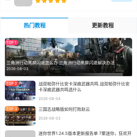
热门教程
更新教程
三角洲行动黑屏闪退怎么办 三角洲行动黑屏闪退解决办法
2026-08-03
战双帕弥什比安卡深痕武器共鸣 战双帕弥什比安
卡深痕武器共鸣选什么
2026-08-04
三国志战略版如何打败赵云
2026-08-03
迷你世界1.24.5版本更新报告单 7聚迷你，狂欢开