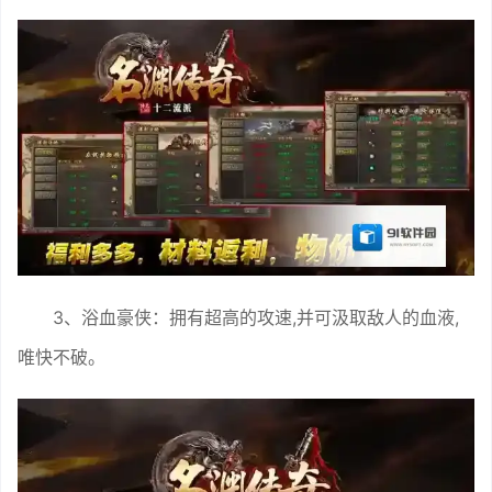
3、浴血豪侠：拥有超高的攻速,并可汲取敌人的血液,
唯快不破。