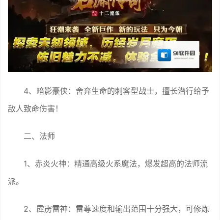
4、暗影豪侠：舍弃生命的刺客型战士，擅长潜行给予
敌人致命伤害！
二、法师
1、赤炎火神：精通高级火系魔法，爆发超高的法师流
派。
2、霹雳雷神：雷尊速度和输出范围十分强大，可修炼
高级雷系魔法。