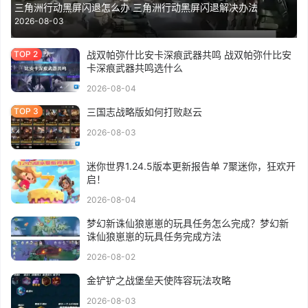
2026-08-03
战双帕弥什比安卡深痕武器共鸣 战双帕弥什比安
卡深痕武器共鸣选什么
2026-08-04
三国志战略版如何打败赵云
2026-08-03
迷你世界1.24.5版本更新报告单 7聚迷你，狂欢开
启！
2026-08-04
梦幻新诛仙狼崽崽的玩具任务怎么完成？梦幻新
诛仙狼崽崽的玩具任务完成方法
2026-08-02
金铲铲之战堡垒天使阵容玩法攻略
2026-08-03