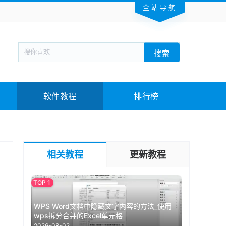
全站导航
新闻阅读
旅游出行
生活实用
社交聊天
搜索
回合网游
战棋游戏
枪战射击
模拟经营
教育教学
游戏娱乐
系统软件
素材下载
软件教程
排行榜
相关教程
更新教程
WPS Word文档中隐藏文字内容的方法_使用
wps拆分合并的Excel单元格
2026-08-02