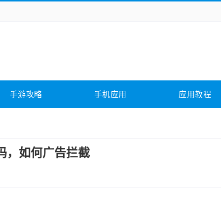
务办公
媒体影音
学习教育
拍照美颜
它游戏
冒险解谜
动作游戏
卡牌游戏
全相关
应用软件
影音软件
插件下载
手游攻略
手机应用
应用教程
合其它
软件教程
件吗，如何广告拦截