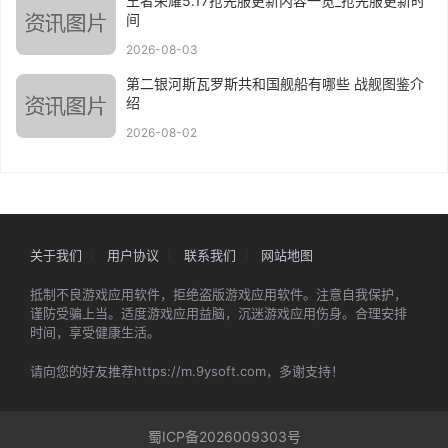
王者荣耀5.17抢先服更新内容一览_抢先服更新时
间
2026-08-03
第二银河斯瓦罗斯共和国舰船有哪些 战舰图鉴介
绍
2026-08-02
关于我们
用户协议
联系我们
网站地图
抵制不良游戏应用软件，拒绝盗版游戏应用软件。注意自我保护，
谨防受骗上当。适度游戏应用益脑，沉迷游戏应用伤身。合理安排
时间，享受健康生活。
请向您的好友推荐https://m.9ysoft.com，多谢支持！
蜀ICP备2026009303号