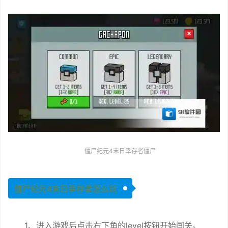
僵尸纪元4末日幸存者僵尸
僵尸纪元4末日幸存者怎么玩
1、进入游戏后点击右下角的level按钮开始闯关。