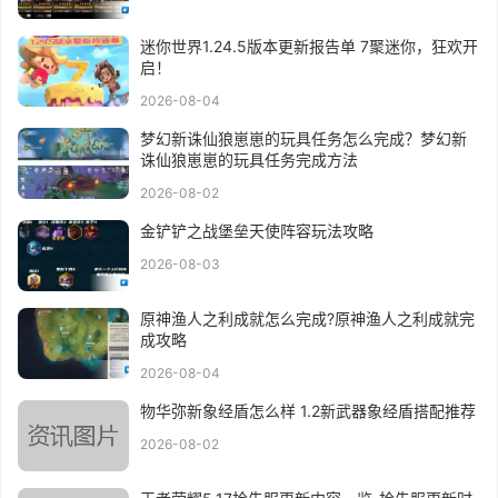
迷你世界1.24.5版本更新报告单 7聚迷你，狂欢开
启！
2026-08-04
梦幻新诛仙狼崽崽的玩具任务怎么完成？梦幻新
诛仙狼崽崽的玩具任务完成方法
2026-08-02
金铲铲之战堡垒天使阵容玩法攻略
2026-08-03
原神渔人之利成就怎么完成?原神渔人之利成就完
成攻略
2026-08-04
物华弥新象经盾怎么样 1.2新武器象经盾搭配推荐
2026-08-02