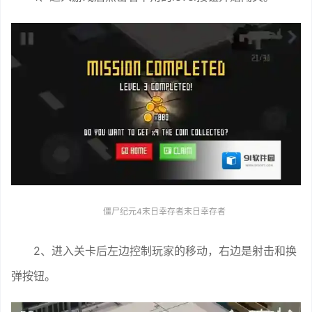
僵尸纪元4末日幸存者末日幸存者
2、进入关卡后左边控制玩家的移动，右边是射击和换
弹按钮。