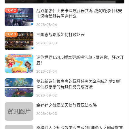
战双帕弥什比安卡深痕武器共鸣 战双帕弥什比安
卡深痕武器共鸣选什么
2026-08-04
三国志战略版如何打败赵云
2026-08-03
迷你世界1.24.5版本更新报告单 7聚迷你，狂欢开
启！
2026-08-04
梦幻新诛仙狼崽崽的玩具任务怎么完成？梦幻新
诛仙狼崽崽的玩具任务完成方法
2026-08-02
金铲铲之战堡垒天使阵容玩法攻略
2026-08-03
原神渔人之利成就怎么完成?原神渔人之利成就完