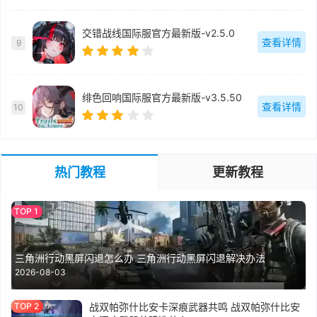
交错战线国际服官方最新版-v2.5.0
查看详情
9
绯色回响国际服官方最新版-v3.5.50
查看详情
10
热门教程
更新教程
三角洲行动黑屏闪退怎么办 三角洲行动黑屏闪退解决办法
2026-08-03
战双帕弥什比安卡深痕武器共鸣 战双帕弥什比安