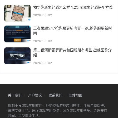
物华弥新象经盾怎么样 1.2新武器象经盾搭配推荐
2026-08-02
王者荣耀5.17抢先服更新内容一览_抢先服更新时
间
2026-08-03
第二银河斯瓦罗斯共和国舰船有哪些 战舰图鉴介
绍
2026-08-02
关于我们
用户协议
联系我们
网站地图
抵制不良游戏应用软件，拒绝盗版游戏应用软件。注意自我保护，
谨防受骗上当。适度游戏应用益脑，沉迷游戏应用伤身。合理安排
时间，享受健康生活。