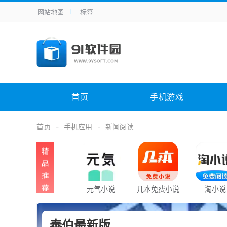
网站地图
标签
全站导航
手机应用
主题美化
其它应用
商
手机游戏
H5游戏
体育竞技
其
电脑软件
其它类别
图形软件
安
首页
手机游戏
应用教程
手游攻略
未分类
综
首页
手机应用
新闻阅读
元气小说
几本免费小说
淘小说
泰伯最新版