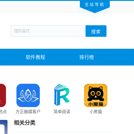
全站导航
新闻阅读
旅游出行
生活实用
社交聊天
搜索
回合网游
战棋游戏
枪战射击
模拟经营
教育教学
游戏娱乐
系统软件
素材下载
软件教程
排行榜
热点
方正融媒客户
简单阅读
小黑猫
西果免费
端
相关分类