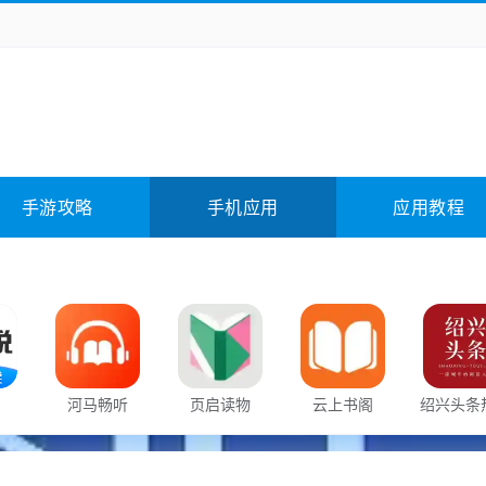
务办公
媒体影音
学习教育
拍照美颜
它游戏
冒险解谜
动作游戏
卡牌游戏
全相关
应用软件
影音软件
插件下载
手游攻略
手机应用
应用教程
合其它
软件教程
河马畅听
页启读物
云上书阁
绍兴头条
新闻