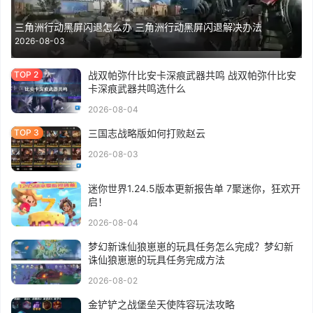
三角洲行动黑屏闪退怎么办 三角洲行动黑屏闪退解决办法
2026-08-03
战双帕弥什比安卡深痕武器共鸣 战双帕弥什比安
卡深痕武器共鸣选什么
2026-08-04
三国志战略版如何打败赵云
2026-08-03
迷你世界1.24.5版本更新报告单 7聚迷你，狂欢开
启！
2026-08-04
梦幻新诛仙狼崽崽的玩具任务怎么完成？梦幻新
诛仙狼崽崽的玩具任务完成方法
2026-08-02
金铲铲之战堡垒天使阵容玩法攻略