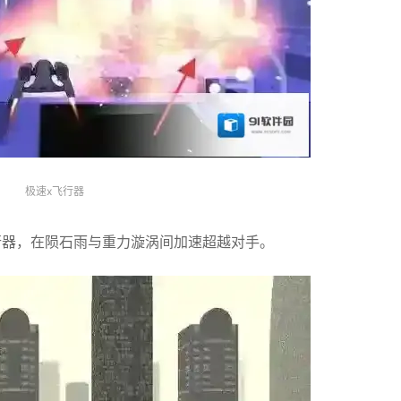
极速x飞行器
行器，在陨石雨与重力漩涡间加速超越对手。