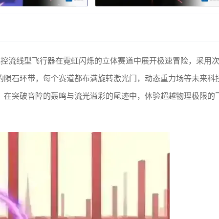
操控流线型飞行器在霓虹闪烁的立体赛道中展开极速冒险，采用
的陨石环带，每个赛道都布满旋转激光门，动态重力场等未来科
，在突破音障的轰鸣与流光溢彩的尾迹中，体验超越物理极限的