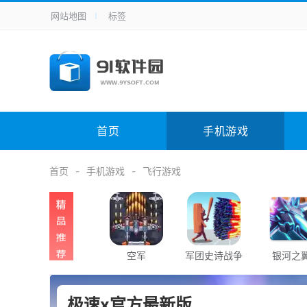
网站地图
标签
全站导航
手机应用
主题美化
其它应用
商
手机游戏
H5游戏
体育竞技
其
电脑软件
其它类别
图形软件
安
首页
手机游戏
应用教程
手游攻略
未分类
综
首页
手机游戏
飞行游戏
空军
军团史诗战争
银河之
极速x官方最新版