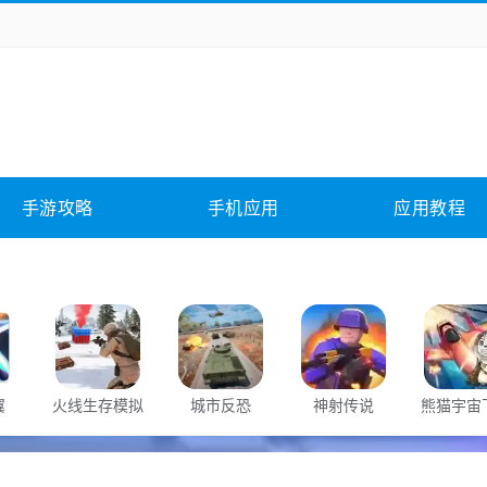
务办公
媒体影音
学习教育
拍照美颜
它游戏
冒险解谜
动作游戏
卡牌游戏
全相关
应用软件
影音软件
插件下载
手游攻略
手机应用
应用教程
合其它
软件教程
翼
火线生存模拟
城市反恐
神射传说
熊猫宇宙
大战