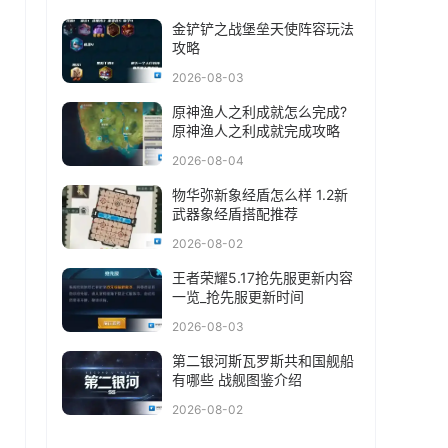
金铲铲之战堡垒天使阵容玩法
攻略
2026-08-03
原神渔人之利成就怎么完成?
原神渔人之利成就完成攻略
2026-08-04
物华弥新象经盾怎么样 1.2新
武器象经盾搭配推荐
2026-08-02
王者荣耀5.17抢先服更新内容
一览_抢先服更新时间
2026-08-03
第二银河斯瓦罗斯共和国舰船
有哪些 战舰图鉴介绍
2026-08-02