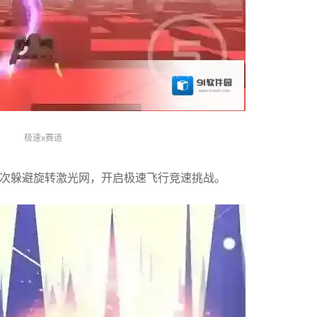
极速x赛道
首次躲避旋转激光网，开启极速飞行竞速挑战。