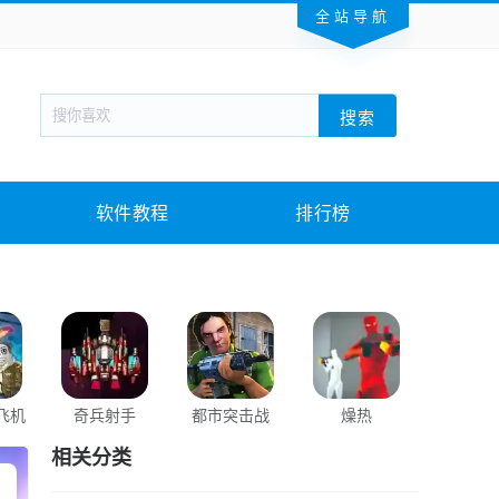
全站导航
新闻阅读
旅游出行
生活实用
社交聊天
搜索
回合网游
战棋游戏
枪战射击
模拟经营
教育教学
游戏娱乐
系统软件
素材下载
软件教程
排行榜
飞机
奇兵射手
都市突击战
燥热
勇者特殊
相关分类