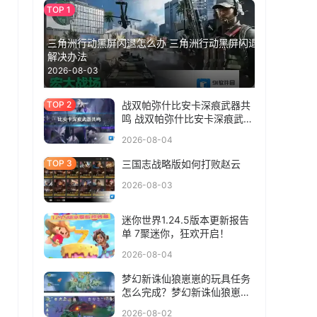
三角洲行动黑屏闪退怎么办 三角洲行动黑屏闪退
解决办法
2026-08-03
战双帕弥什比安卡深痕武器共
鸣 战双帕弥什比安卡深痕武器
共鸣选什么
2026-08-04
三国志战略版如何打败赵云
2026-08-03
迷你世界1.24.5版本更新报告
单 7聚迷你，狂欢开启！
2026-08-04
梦幻新诛仙狼崽崽的玩具任务
怎么完成？梦幻新诛仙狼崽崽
的玩具任务完成方法
2026-08-02