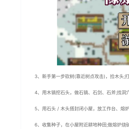
3、新手第一步砍树(靠近树点攻击)，捡木头
4、用木镐挖石头，做石镐、石剑、石斧;找洞
5、用石头 / 木头搭封闭小屋，放工作台、熔
6、收集种子，在小屋附近耕地种田;做熔炉烧