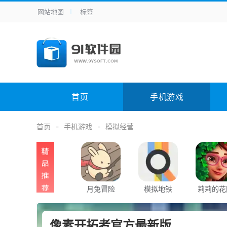
网站地图
标签
全站导航
手机应用
主题美化
其它应用
商
手机游戏
H5游戏
体育竞技
其
电脑软件
其它类别
图形软件
安
首页
手机游戏
应用教程
手游攻略
未分类
综
首页
手机游戏
模拟经营
月兔冒险
模拟地铁
莉莉的花
像素开拓者官方最新版