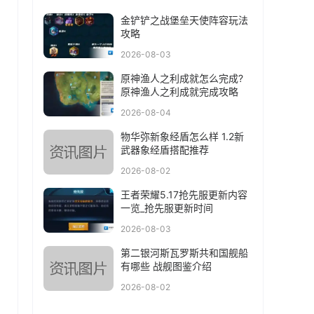
金铲铲之战堡垒天使阵容玩法
攻略
2026-08-03
原神渔人之利成就怎么完成?
原神渔人之利成就完成攻略
2026-08-04
物华弥新象经盾怎么样 1.2新
武器象经盾搭配推荐
2026-08-02
王者荣耀5.17抢先服更新内容
一览_抢先服更新时间
2026-08-03
第二银河斯瓦罗斯共和国舰船
有哪些 战舰图鉴介绍
2026-08-02