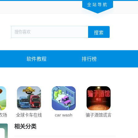
全站导航
新闻阅读
旅游出行
生活实用
社交聊天
搜索
回合网游
战棋游戏
枪战射击
模拟经营
教育教学
游戏娱乐
系统软件
素材下载
软件教程
排行榜
农场
全球卡车在线
car wash
骗子酒馆谎言
治愈农
相关分类