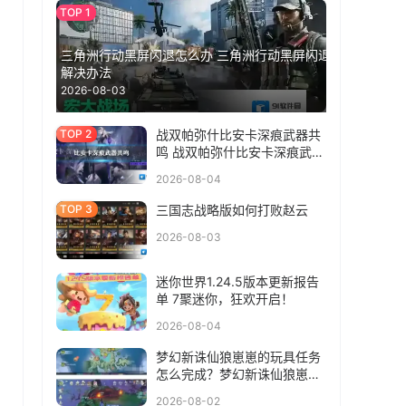
三角洲行动黑屏闪退怎么办 三角洲行动黑屏闪退
解决办法
2026-08-03
战双帕弥什比安卡深痕武器共
鸣 战双帕弥什比安卡深痕武器
共鸣选什么
2026-08-04
三国志战略版如何打败赵云
2026-08-03
迷你世界1.24.5版本更新报告
单 7聚迷你，狂欢开启！
2026-08-04
梦幻新诛仙狼崽崽的玩具任务
怎么完成？梦幻新诛仙狼崽崽
的玩具任务完成方法
2026-08-02