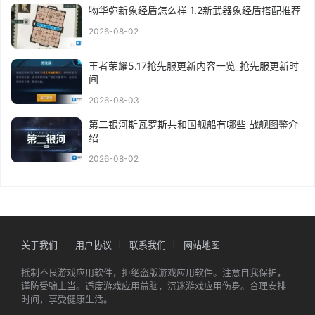
物华弥新象经盾怎么样 1.2新武器象经盾搭配推荐
2026-08-02
王者荣耀5.17抢先服更新内容一览_抢先服更新时
间
2026-08-03
第二银河斯瓦罗斯共和国舰船有哪些 战舰图鉴介
绍
2026-08-02
关于我们
用户协议
联系我们
网站地图
抵制不良游戏应用软件，拒绝盗版游戏应用软件。注意自我保护，
谨防受骗上当。适度游戏应用益脑，沉迷游戏应用伤身。合理安排
时间，享受健康生活。