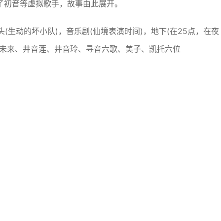
了初音等虚拟歌手，故事由此展开。
街头(生动的坏小队)，音乐剧(仙境表演时间)，地下(在25点，在夜
音未来、井音莲、井音玲、寻音六歌、美子、凯托六位
）