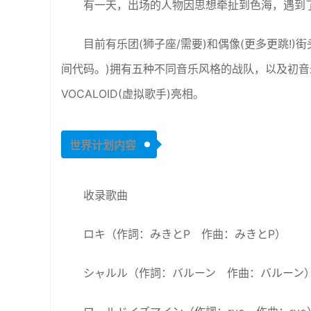
有一天，出场的人物因思想牵扯到色海，遇到
目前有乐团(狮子座/需要)和偶像(更多更跳!)
间代码。)拥有五种不同音乐风格的战队，以及初
VOCALOID(虚拟歌手)亮相。
世界计划内容
收录歌曲
ロキ（作詞：みきとP 作曲：みきとP）
シャルル（作詞：バルーン 作曲：バルーン