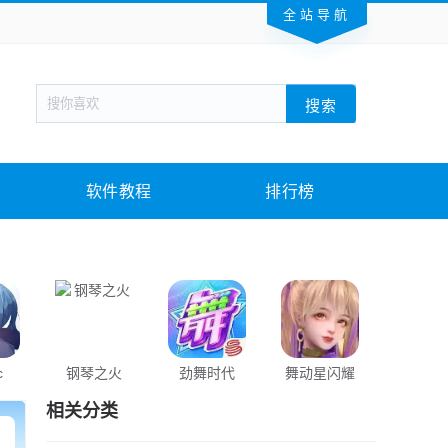
全站导航
新闻阅读
旅游出行
生活实用
社交聊天
搜索
回合网游
战棋游戏
枪战射击
模拟经营
教育教学
游戏娱乐
系统软件
素材下载
软件教程
排行榜
c
钢琴之火
劲舞时代
舞动星闪耀
节奏大
相关分类