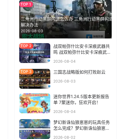
三角洲行动黑屏闪退怎么办 三角洲行动黑屏闪退
解决办法
2026-08-03
战双帕弥什比安卡深痕武器共
鸣 战双帕弥什比安卡深痕武器
共鸣选什么
2026-08-04
三国志战略版如何打败赵云
2026-08-03
迷你世界1.24.5版本更新报告
单 7聚迷你，狂欢开启！
，
2026-08-04
梦幻新诛仙狼崽崽的玩具任务
怎么完成？梦幻新诛仙狼崽崽
的玩具任务完成方法
2026-08-02