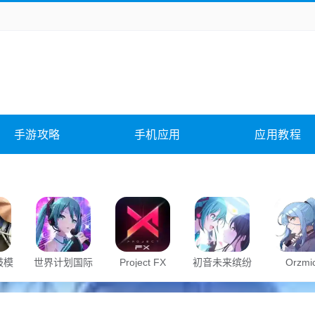
务办公
媒体影音
学习教育
拍照美颜
它游戏
冒险解谜
动作游戏
卡牌游戏
全相关
应用软件
影音软件
插件下载
手游攻略
手机应用
应用教程
合其它
软件教程
鼓模
世界计划国际
Project FX
初音未来缤纷
Orzmi
服
舞台官服