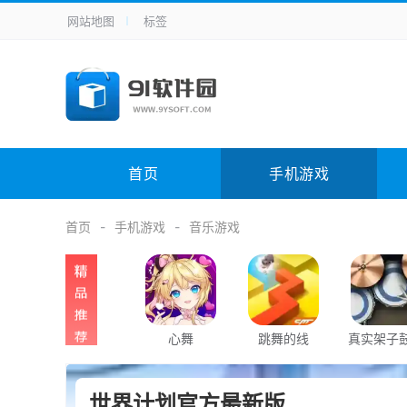
网站地图
标签
全站导航
手机应用
主题美化
其它应用
商
手机游戏
H5游戏
体育竞技
其
电脑软件
其它类别
图形软件
安
首页
手机游戏
应用教程
手游攻略
未分类
综
首页
手机游戏
音乐游戏
心舞
跳舞的线
真实架子
拟器
世界计划官方最新版