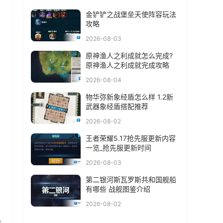
金铲铲之战堡垒天使阵容玩法
攻略
2026-08-03
原神渔人之利成就怎么完成?
原神渔人之利成就完成攻略
2026-08-04
物华弥新象经盾怎么样 1.2新
武器象经盾搭配推荐
2026-08-02
王者荣耀5.17抢先服更新内容
一览_抢先服更新时间
2026-08-03
第二银河斯瓦罗斯共和国舰船
有哪些 战舰图鉴介绍
2026-08-02
己