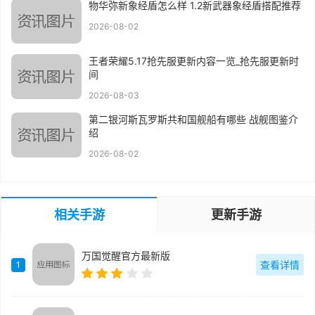
物华弥新象经盾怎么样 1.2新武器象经盾搭配推荐
2026-08-02
王者荣耀5.17抢先服更新内容一览_抢先服更新时
间
2026-08-03
第二银河斯瓦罗斯共和国舰船有哪些 战舰图鉴介
绍
2026-08-02
相关手游
更新手游
万国觉醒官方最新版
查看详情
1