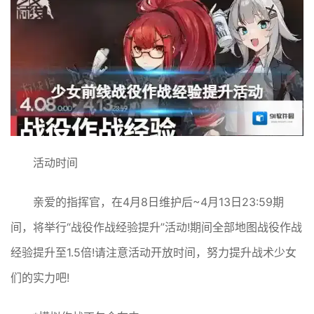
活动时间
亲爱的指挥官，在4月8日维护后~4月13日23:59期
间，将举行“战役作战经验提升”活动!期间全部地图战役作战
经验提升至1.5倍!请注意活动开放时间，努力提升战术少女
们的实力吧!