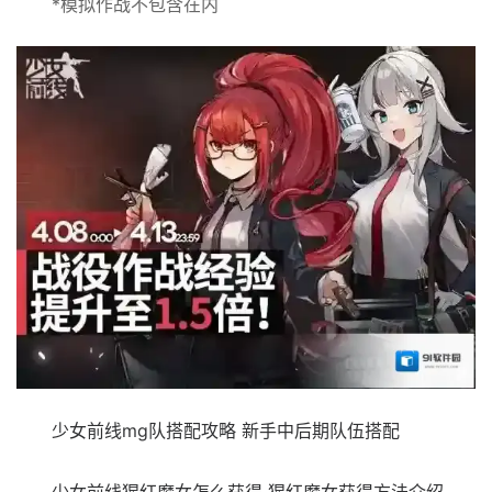
*模拟作战不包含在内
少女前线mg队搭配攻略 新手中后期队伍搭配