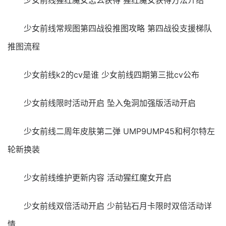
少女前线猩红魔女怎么获得 猩红魔女获得方法介绍
少女前线常规图第四战役推图攻略 第四战役支援梯队
推图流程
少女前线k2的cv是谁 少女前线四期第三批cv公布
少女前线限时活动开启 坠入兔洞加强版活动开启
少女前线二周年皮肤第二弹 UMP9UMP45和柯尔特左
轮新换装
少女前线维护更新内容 活动猩红魔女开启
少女前线双倍活动开启 少前钻石月卡限时双倍活动详
情