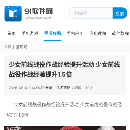
搜索
首页
手机游戏
手游攻略
手机应用
应用教程
软件教程
手游攻略
首页
少女前线战役作战经验提升活动 少女前线
战役作战经验提升1.5倍
2026-08-01 14:23:37
分类： 手游攻略
•
阅读： 1001
少女前线战役作战经验提升活动 少女前线战役作战经
验提升1.5倍