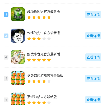
战场指挥家官方最新版
查看详情
2
作怪的先生官方最新版
查看详情
3
解忧小食光官方最新版
查看详情
4
烹饪幻想游戏官方最新版
查看详情
5
烹饪幻想官方最新版
查看详情
6