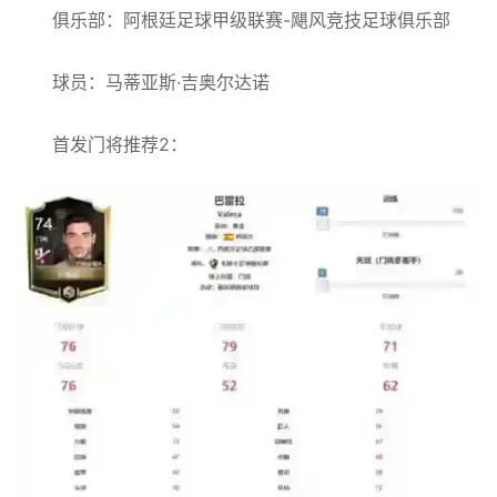
俱乐部：阿根廷足球甲级联赛-飓风竞技足球俱乐部
球员：马蒂亚斯·吉奥尔达诺
首发门将推荐2：