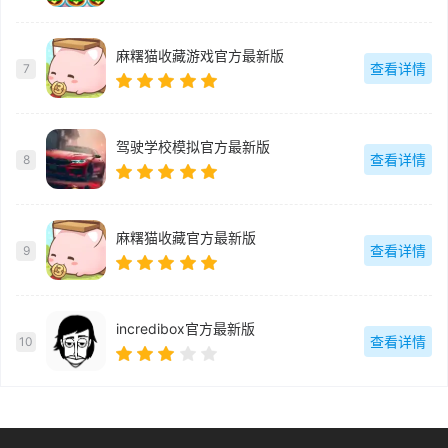
麻糬猫收藏游戏官方最新版
查看详情
7
驾驶学校模拟官方最新版
查看详情
8
麻糬猫收藏官方最新版
查看详情
9
incredibox官方最新版
查看详情
10