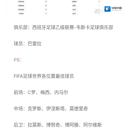
俱乐部：西班牙足球乙级联赛-韦斯卡足球俱乐部
球员：巴雷拉
PS：
FIFA足球世界各位置最佳球员
前场：C罗、梅西、内马尔
中场：克罗斯、伊涅斯塔、莫德里奇
后卫：拉莫斯、博努奇、博阿滕、阿尔维斯