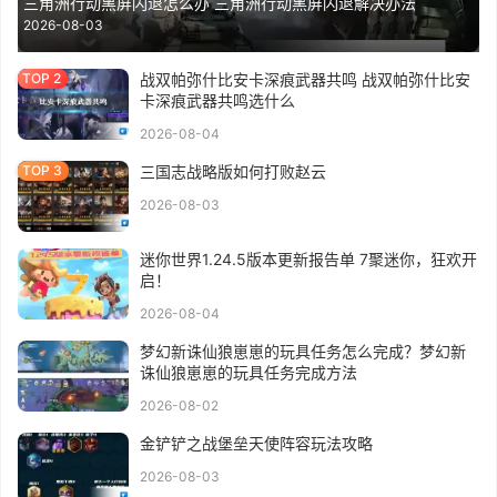
三角洲行动黑屏闪退怎么办 三角洲行动黑屏闪退解决办法
2026-08-03
战双帕弥什比安卡深痕武器共鸣 战双帕弥什比安
卡深痕武器共鸣选什么
2026-08-04
三国志战略版如何打败赵云
2026-08-03
迷你世界1.24.5版本更新报告单 7聚迷你，狂欢开
启！
2026-08-04
梦幻新诛仙狼崽崽的玩具任务怎么完成？梦幻新
诛仙狼崽崽的玩具任务完成方法
2026-08-02
金铲铲之战堡垒天使阵容玩法攻略
2026-08-03