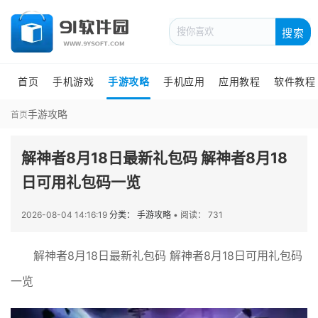
搜索
首页
手机游戏
手游攻略
手机应用
应用教程
软件教程
手游攻略
首页
解神者8月18日最新礼包码 解神者8月18
日可用礼包码一览
2026-08-04 14:16:19
分类： 手游攻略
•
阅读： 731
解神者8月18日最新礼包码 解神者8月18日可用礼包码
一览