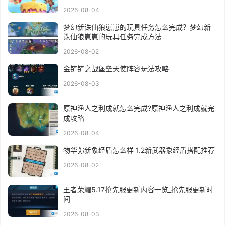
2026-08-04
梦幻新诛仙狼崽崽的玩具任务怎么完成？梦幻新
诛仙狼崽崽的玩具任务完成方法
2026-08-02
金铲铲之战堡垒天使阵容玩法攻略
2026-08-03
原神渔人之利成就怎么完成?原神渔人之利成就完
成攻略
2026-08-04
物华弥新象经盾怎么样 1.2新武器象经盾搭配推荐
2026-08-02
王者荣耀5.17抢先服更新内容一览_抢先服更新时
间
2026-08-03