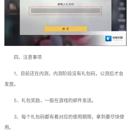
四、注意事项
1、目前还在内测，内测阶段没有礼包码，公测后才会
发放。
5、礼包奖励，一般在游戏的邮件发送。
3、每个礼包码都有着对应的使用期限，拿到要尽快使
用。