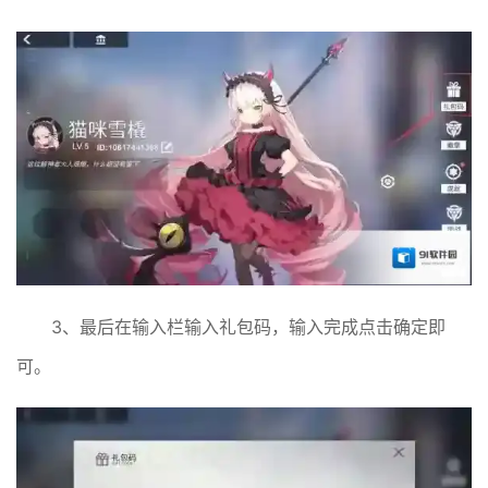
3、最后在输入栏输入礼包码，输入完成点击确定即
可。