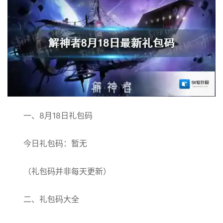
一、8月18日礼包码
今日礼包码：暂无
（礼包码并非每天更新）
二、礼包码大全