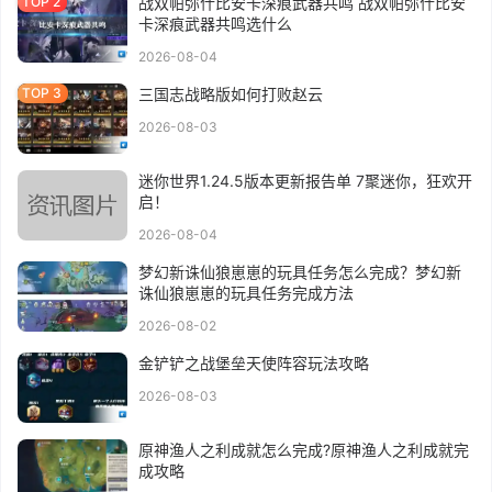
战双帕弥什比安卡深痕武器共鸣 战双帕弥什比安
卡深痕武器共鸣选什么
2026-08-04
三国志战略版如何打败赵云
2026-08-03
迷你世界1.24.5版本更新报告单 7聚迷你，狂欢开
启！
2026-08-04
梦幻新诛仙狼崽崽的玩具任务怎么完成？梦幻新
诛仙狼崽崽的玩具任务完成方法
2026-08-02
金铲铲之战堡垒天使阵容玩法攻略
2026-08-03
原神渔人之利成就怎么完成?原神渔人之利成就完
成攻略