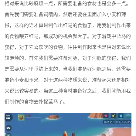
相对来说比较麻烦一点，所需要准备的食材也是会多一点。
首先我们需要准备饲喂肉，然后还要在里面加入小麦和辣
椒，这样的话才算是制作出红马的食物了，用我们制作出来
的食物喂养红马，那成功的机会就大了。对于游戏中蓝马的
获得，对于它喜欢吃的食物，往往制作起来也是相对来说比
较麻烦的，首先我们需要准备河豚，对于河豚的获得，我们
是需要从河里垂钓上来的，当我们准备好河豚之后，还需要
准备小麦和玉米，对于这两种物质来说，准备起来还是相对
来说比较容易的。当这三种食材准备好之后，我们就能用我
们制作的食物去扑捉蓝马了。