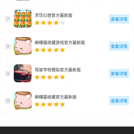
烹饪幻想官方最新版
查看详情
7
麻糬猫收藏游戏官方最新版
查看详情
8
驾驶学校模拟官方最新版
查看详情
9
麻糬猫收藏官方最新版
查看详情
10