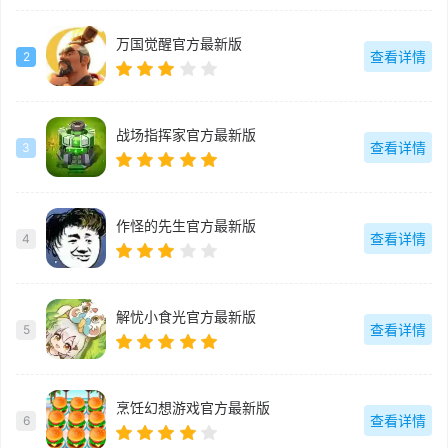
万国觉醒官方最新版
查看详情
2
战场指挥家官方最新版
查看详情
3
作怪的先生官方最新版
查看详情
4
解忧小食光官方最新版
查看详情
5
烹饪幻想游戏官方最新版
查看详情
6