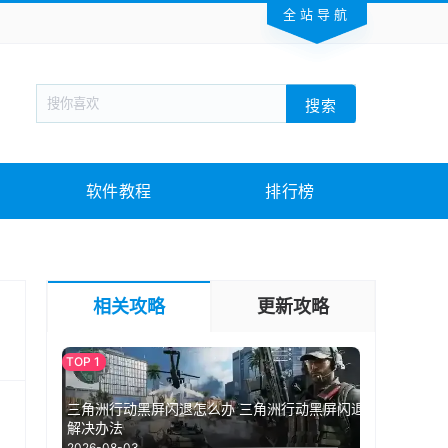
全站导航
新闻阅读
旅游出行
生活实用
社交聊天
搜索
回合网游
战棋游戏
枪战射击
模拟经营
教育教学
游戏娱乐
系统软件
素材下载
软件教程
排行榜
相关攻略
更新攻略
三角洲行动黑屏闪退怎么办 三角洲行动黑屏闪退
解决办法
2026-08-03