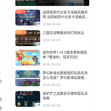
战双帕弥什比安卡深痕武器共
鸣 战双帕弥什比安卡深痕武器
共鸣选什么
2026-08-04
三国志战略版如何打败赵云
2026-08-03
迷你世界1.24.5版本更新报告
单 7聚迷你，狂欢开启！
2026-08-04
在
梦幻新诛仙狼崽崽的玩具任务
怎么完成？梦幻新诛仙狼崽崽
武
的玩具任务完成方法
2026-08-02
金铲铲之战堡垒天使阵容玩法
攻略
紫
2026-08-03
荐