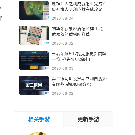
原神渔人之利成就怎么完成?
养
原神渔人之利成就完成攻略
都
2026-08-04
物华弥新象经盾怎么样 1.2新
武器象经盾搭配推荐
2026-08-02
王者荣耀5.17抢先服更新内容
一览_抢先服更新时间
2026-08-03
第二银河斯瓦罗斯共和国舰船
有哪些 战舰图鉴介绍
2026-08-02
相关手游
更新手游