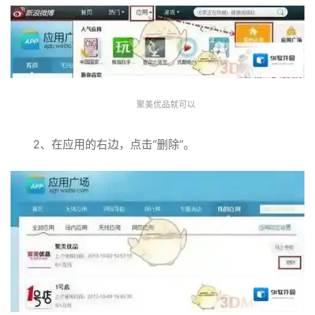
聚美优品就可以
2、在应用的右边，点击“删除”。