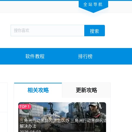
全站导航
新闻阅读
旅游出行
生活实用
社交聊天
搜索
回合网游
战棋游戏
枪战射击
模拟经营
教育教学
游戏娱乐
系统软件
素材下载
软件教程
排行榜
相关攻略
更新攻略
三角洲行动黑屏闪退怎么办 三角洲行动黑屏闪退
解决办法
2026-08-03