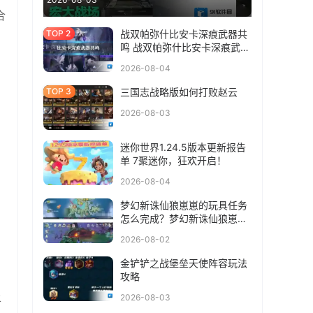
合
战双帕弥什比安卡深痕武器共
鸣 战双帕弥什比安卡深痕武器
共鸣选什么
2026-08-04
三国志战略版如何打败赵云
2026-08-03
迷你世界1.24.5版本更新报告
单 7聚迷你，狂欢开启！
2026-08-04
梦幻新诛仙狼崽崽的玩具任务
怎么完成？梦幻新诛仙狼崽崽
的玩具任务完成方法
2026-08-02
金铲铲之战堡垒天使阵容玩法
攻略
上
2026-08-03