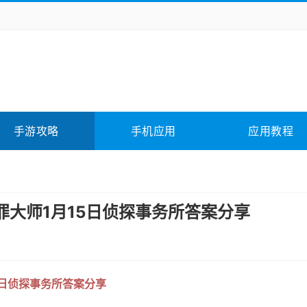
务办公
媒体影音
学习教育
拍照美颜
它游戏
冒险解谜
动作游戏
卡牌游戏
全相关
应用软件
影音软件
插件下载
手游攻略
手机应用
应用教程
合其它
软件教程
罪大师1月15日侦探事务所答案分享
5日侦探事务所答案分享