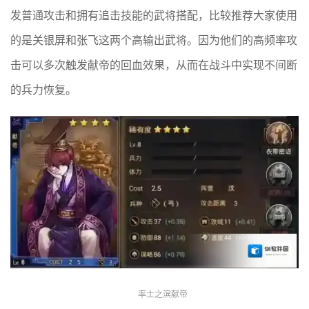
发普通攻击和拥有追击技能的武将搭配，比较推荐大家使用
的是关银屏和张飞这两个高输出武将。因为他们的高频率攻
击可以多次触发献帝的回血效果，从而在战斗中实现不间断
的兵力恢复。
率土之滨献帝