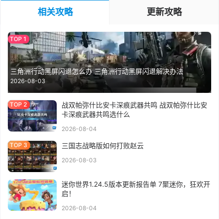
相关攻略
更新攻略
三角洲行动黑屏闪退怎么办 三角洲行动黑屏闪退解决办法
2026-08-03
战双帕弥什比安卡深痕武器共鸣 战双帕弥什比安
卡深痕武器共鸣选什么
2026-08-04
三国志战略版如何打败赵云
2026-08-03
迷你世界1.24.5版本更新报告单 7聚迷你，狂欢开
启！
2026-08-04