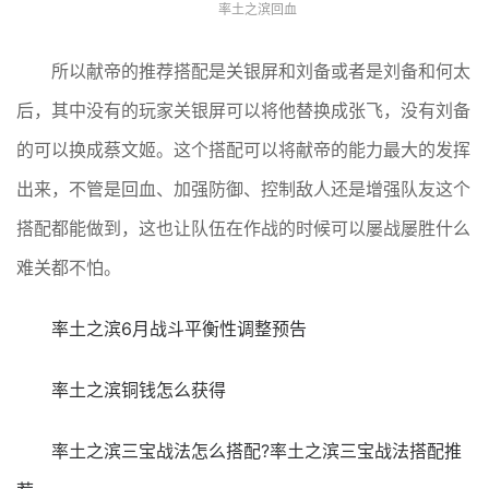
率土之滨回血
所以献帝的推荐搭配是关银屏和刘备或者是刘备和何太
后，其中没有的玩家关银屏可以将他替换成张飞，没有刘备
的可以换成蔡文姬。这个搭配可以将献帝的能力最大的发挥
出来，不管是回血、加强防御、控制敌人还是增强队友这个
搭配都能做到，这也让队伍在作战的时候可以屡战屡胜什么
难关都不怕。
率土之滨6月战斗平衡性调整预告
率土之滨铜钱怎么获得
率土之滨三宝战法怎么搭配?率土之滨三宝战法搭配推