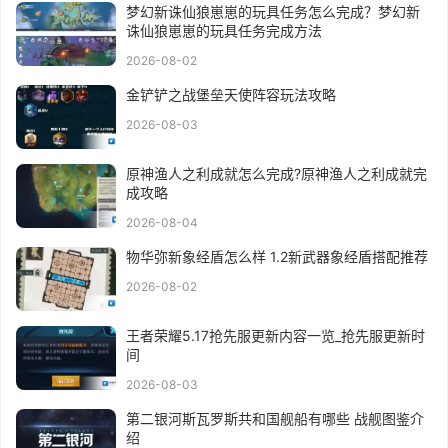
梦幻新诛仙狼崽崽的玩具任务怎么完成？梦幻新
诛仙狼崽崽的玩具任务完成方法
2026-08-02
金铲铲之战堡垒天使阵容玩法攻略
2026-08-03
原神渔人之利成就怎么完成?原神渔人之利成就完
成攻略
2026-08-04
物华弥新象经盾怎么样 1.2新武器象经盾搭配推荐
2026-08-02
王者荣耀5.17抢先服更新内容一览_抢先服更新时
间
2026-08-03
第二银河斯瓦罗斯共和国舰船有哪些 战舰图鉴介
绍