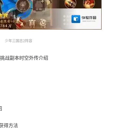
少年三国志2阵容
E挑战副本时空外传介绍
绍
获得方法