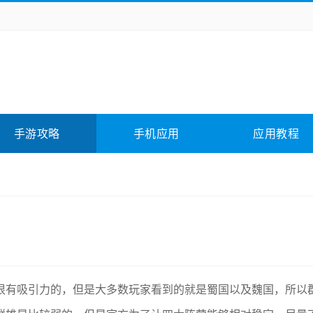
务办公
媒体影音
学习教育
拍照美颜
它游戏
冒险解谜
动作游戏
卡牌游戏
全相关
应用软件
影音软件
插件下载
手游攻略
手机应用
应用教程
合其它
软件教程
很有吸引力的，但是大多数玩家看到的就是蜀国以及魏国，所以