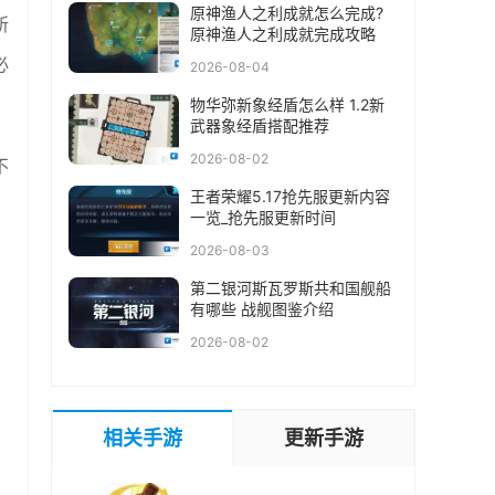
原神渔人之利成就怎么完成?
所
原神渔人之利成就完成攻略
必
2026-08-04
物华弥新象经盾怎么样 1.2新
武器象经盾搭配推荐
2026-08-02
不
王者荣耀5.17抢先服更新内容
一览_抢先服更新时间
2026-08-03
第二银河斯瓦罗斯共和国舰船
有哪些 战舰图鉴介绍
2026-08-02
相关手游
更新手游