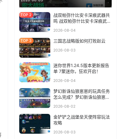
不
战双帕弥什比安卡深痕武器共
鸣 战双帕弥什比安卡深痕武器
共鸣选什么
2026-08-04
三国志战略版如何打败赵云
2026-08-03
迷你世界1.24.5版本更新报告
单 7聚迷你，狂欢开启！
2026-08-04
梦幻新诛仙狼崽崽的玩具任务
怎么完成？梦幻新诛仙狼崽崽
的玩具任务完成方法
2026-08-02
金铲铲之战堡垒天使阵容玩法
攻略
2026-08-03
将