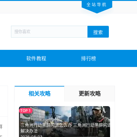
全站导航
新闻阅读
旅游出行
生活实用
社交聊天
搜索
回合网游
战棋游戏
枪战射击
模拟经营
教育教学
游戏娱乐
系统软件
素材下载
软件教程
排行榜
相关攻略
更新攻略
三角洲行动黑屏闪退怎么办 三角洲行动黑屏闪退
群
解决办法
2026-08-03