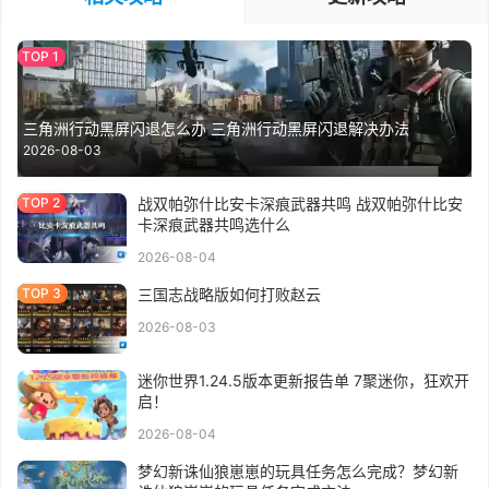
三角洲行动黑屏闪退怎么办 三角洲行动黑屏闪退解决办法
2026-08-03
战双帕弥什比安卡深痕武器共鸣 战双帕弥什比安
卡深痕武器共鸣选什么
2026-08-04
三国志战略版如何打败赵云
2026-08-03
迷你世界1.24.5版本更新报告单 7聚迷你，狂欢开
启！
2026-08-04
梦幻新诛仙狼崽崽的玩具任务怎么完成？梦幻新