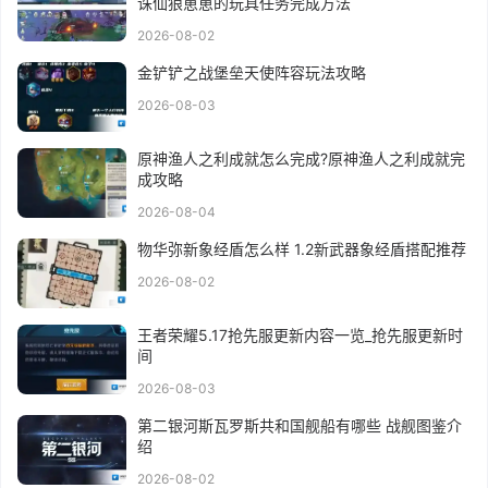
诛仙狼崽崽的玩具任务完成方法
2026-08-02
金铲铲之战堡垒天使阵容玩法攻略
2026-08-03
原神渔人之利成就怎么完成?原神渔人之利成就完
成攻略
2026-08-04
物华弥新象经盾怎么样 1.2新武器象经盾搭配推荐
2026-08-02
王者荣耀5.17抢先服更新内容一览_抢先服更新时
间
2026-08-03
第二银河斯瓦罗斯共和国舰船有哪些 战舰图鉴介
绍
2026-08-02